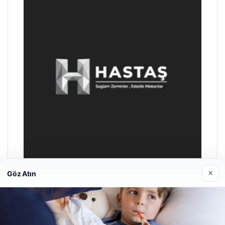
×
Göz Atın
Enes Kaplan Avukatlık Bürosu
Nisan 28, 2026