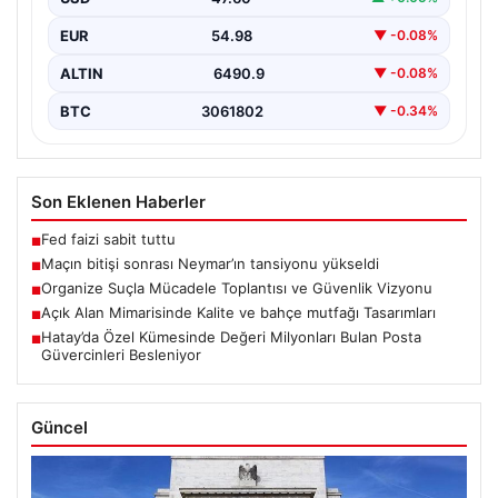
yüksek…
EUR
54.98
▼ -0.08%
ALTIN
6490.9
▼ -0.08%
BTC
3061802
▼ -0.34%
Son Eklenen Haberler
Fed faizi sabit tuttu
■
Maçın bitişi sonrası Neymar’ın tansiyonu yükseldi
■
Organize Suçla Mücadele Toplantısı ve Güvenlik Vizyonu
■
Açık Alan Mimarisinde Kalite ve bahçe mutfağı Tasarımları
■
Hatay’da Özel Kümesinde Değeri Milyonları Bulan Posta
■
Güvercinleri Besleniyor
Güncel