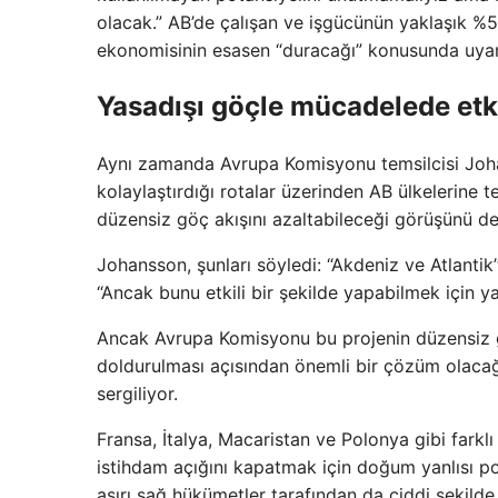
olacak.” AB’de çalışan ve işgücünün yaklaşık %5
ekonomisinin esasen “duracağı” konusunda uyar
Yasadışı göçle mücadelede etki
Aynı zamanda Avrupa Komisyonu temsilcisi Joha
kolaylaştırdığı rotalar üzerinden AB ülkelerine 
düzensiz göç akışını azaltabileceği görüşünü de 
Johansson, şunları söyledi: “Akdeniz ve Atlantik
“Ancak bunu etkili bir şekilde yapabilmek için ya
Ancak Avrupa Komisyonu bu projenin düzensiz g
doldurulması açısından önemli bir çözüm olacağı
sergiliyor.
Fransa, İtalya, Macaristan ve Polonya gibi farkl
istihdam açığını kapatmak için doğum yanlısı poli
aşırı sağ hükümetler tarafından da ciddi şekilde 