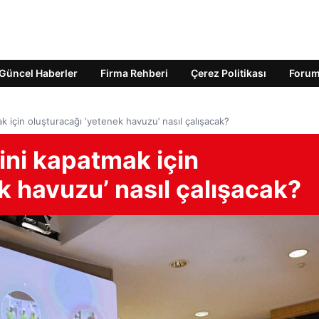
Güncel Haberler
Firma Rehberi
Çerez Politikası
Foru
k için oluşturacağı ‘yetenek havuzu’ nasıl çalışacak?
ğini kapatmak için
k havuzu’ nasıl çalışacak?