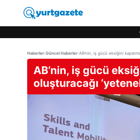
Haberler
›
Güncel Haberler
›
AB’nin, iş gücü eksiğini kapatma
AB’nin, iş gücü eksi
oluşturacağı ‘yetene