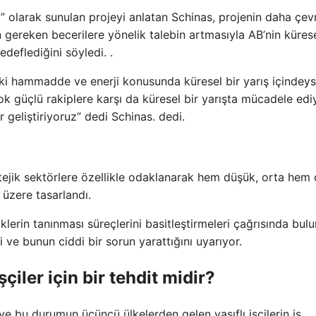
acı” olarak sunulan projeyi anlatan Schinas, projenin daha çev
n gereken becerilere yönelik talebin artmasıyla AB’nin küres
deflediğini söyledi. .
l ki hammadde ve enerji konusunda küresel bir yarış içindeys
k güçlü rakiplere karşı da küresel bir yarışta mücadele edi
 geliştiriyoruz” dedi Schinas. dedi.
stratejik sektörlere özellikle odaklanarak hem düşük, orta hem
 üzere tasarlandı.
iklerin tanınması süreçlerini basitleştirmeleri çağrısında bul
i ve bunun ciddi bir sorun yarattığını uyarıyor.
şçiler için bir tehdit midir?
i ve bu durumun üçüncü ülkelerden gelen vasıflı işçilerin iş