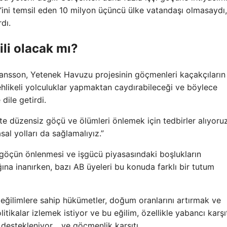
’ini temsil eden 10 milyon üçüncü ülke vatandaşı olmasaydı, 
dı.
li olacak mı?
nsson, Yetenek Havuzu projesinin göçmenleri kaçakçıların
tehlikeli yolculuklar yapmaktan caydırabileceği ve böylece
dile getirdi.
’te düzensiz göçü ve ölümleri önlemek için tedbirler alıyoruz
sal yolları da sağlamalıyız.”
öçün önlenmesi ve işgücü piyasasındaki boşlukların
na inanırken, bazı AB üyeleri bu konuda farklı bir tutum
ı eğilimlere sahip hükümetler, doğum oranlarını artırmak ve
tikalar izlemek istiyor ve bu eğilim, özellikle yabancı karşı
destekleniyor. . ve göçmenlik karşıtı.