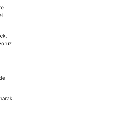
re
el
ek,
yoruz.
 de
unarak,