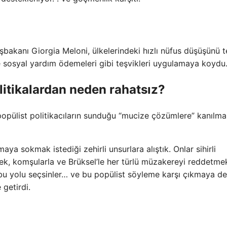
bakanı Giorgia Meloni, ülkelerindeki hızlı nüfus düşüşünü t
e sosyal yardım ödemeleri gibi teşvikleri uygulamaya koydu
itikalardan neden rahatsız?
opülist politikacıların sunduğu “mucize çözümlere” kanılm
maya sokmak istediği zehirli unsurlara alıştık. Onlar sihirli
ek, komşularla ve Brüksel’le her türlü müzakereyi reddetme
 bu yolu seçsinler… ve bu popülist söyleme karşı çıkmaya 
 getirdi.