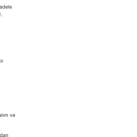
cadele
.
ir
alım ve
ndan