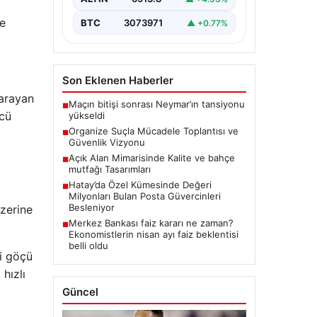
de
BTC
3073971
▲ +0.77%
Son Eklenen Haberler
 arayan
Maçın bitişi sonrası Neymar’ın tansiyonu
■
ücü
yükseldi
Organize Suçla Mücadele Toplantısı ve
■
Güvenlik Vizyonu
Açık Alan Mimarisinde Kalite ve bahçe
■
mutfağı Tasarımları
Hatay’da Özel Kümesinde Değeri
■
Milyonları Bulan Posta Güvercinleri
Besleniyor
üzerine
Merkez Bankası faiz kararı ne zaman?
■
Ekonomistlerin nisan ayı faiz beklentisi
belli oldu
i göçü
hızlı
Güncel