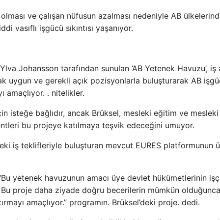
olması ve çalışan nüfusun azalması nedeniyle AB ülkelerin
iddi vasıflı işgücü sıkıntısı yaşanıyor.
i Ylva Johansson tarafından sunulan ‘AB Yetenek Havuzu’, iş
ak uygun ve gerekli açık pozisyonlarla buluşturarak AB işg
amaçlıyor. . nitelikler.
in isteğe bağlıdır, ancak Brüksel, mesleki eğitim ve mesleki
entleri bu projeye katılmaya teşvik edeceğini umuyor.
indeki iş teklifleriyle buluşturan mevcut EURES platformunun 
 “Bu yetenek havuzunun amacı üye devlet hükümetlerinin işç
l. Bu proje daha ziyade doğru becerilerin mümkün olduğunca 
tırmayı amaçlıyor.” programın. Brüksel’deki proje. dedi.