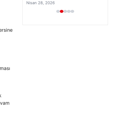
Nisan 28, 2026
ersine
.
aması
k
devam