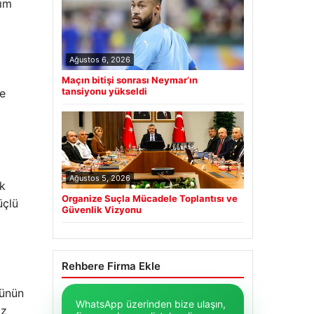
dım
Ağustos 6, 2026
Maçın bitişi sonrası Neymar’ın
tansiyonu yükseldi
de
Ağustos 5, 2026
ik
Organize Suçla Mücadele Toplantısı ve
üçlü
Güvenlik Vizyonu
Rehbere Firma Ekle
cünün
WhatsApp üzerinden bize ulaşın,
ız