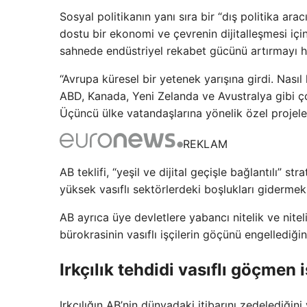
Sosyal politikanın yanı sıra bir “dış politika ar
dostu bir ekonomi ve çevrenin dijitalleşmesi içi
sahnede endüstriyel rekabet gücünü artırmayı he
“Avrupa küresel bir yetenek yarışına girdi. Nası
ABD, Kanada, Yeni Zelanda ve Avustralya gibi ço
Üçüncü ülke vatandaşlarına yönelik özel projeler
REKLAM
AB teklifi, “yeşil ve dijital geçişle bağlantılı” 
yüksek vasıflı sektörlerdeki boşlukları gidermek
AB ayrıca üye devletlere yabancı nitelik ve nitel
bürokrasinin vasıflı işçilerin göçünü engellediğin
Irkçılık tehdidi vasıflı göçmen i
Irkçılığın AB’nin dünyadaki itibarını zedelediğin