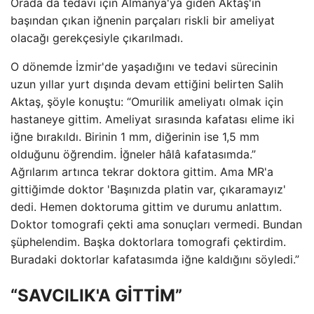
Orada da tedavi için Almanya'ya giden Aktaş'ın
başından çıkan iğnenin parçaları riskli bir ameliyat
olacağı gerekçesiyle çıkarılmadı.
O dönemde İzmir'de yaşadığını ve tedavi sürecinin
uzun yıllar yurt dışında devam ettiğini belirten Salih
Aktaş, şöyle konuştu: “Omurilik ameliyatı olmak için
hastaneye gittim. Ameliyat sırasında kafatası elime iki
iğne bırakıldı. Birinin 1 mm, diğerinin ise 1,5 mm
olduğunu öğrendim. İğneler hâlâ kafatasımda.”
Ağrılarım artınca tekrar doktora gittim. Ama MR'a
gittiğimde doktor 'Başınızda platin var, çıkaramayız'
dedi. Hemen doktoruma gittim ve durumu anlattım.
Doktor tomografi çekti ama sonuçları vermedi. Bundan
şüphelendim. Başka doktorlara tomografi çektirdim.
Buradaki doktorlar kafatasımda iğne kaldığını söyledi.”
“SAVCILIK'A GİTTİM”