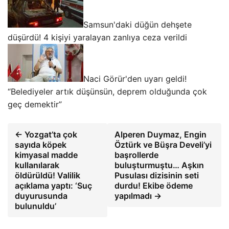
Samsun'daki düğün dehşete
düşürdü! 4 kişiyi yaralayan zanlıya ceza verildi
Naci Görür'den uyarı geldi!
“Belediyeler artık düşünsün, deprem olduğunda çok
geç demektir”
← Yozgat’ta çok
Alperen Duymaz, Engin
sayıda köpek
Öztürk ve Büşra Develi’yi
kimyasal madde
başrollerde
kullanılarak
buluşturmuştu… Aşkın
öldürüldü! Valilik
Pusulası dizisinin seti
açıklama yaptı: ‘Suç
durdu! Ekibe ödeme
duyurusunda
yapılmadı →
bulunuldu’