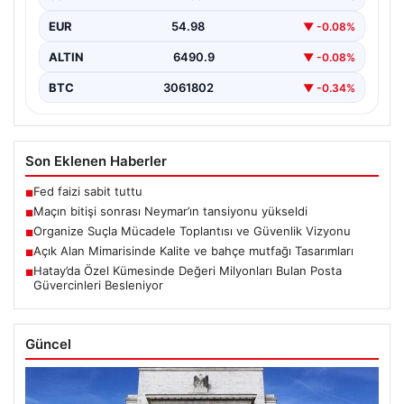
yüksek…
EUR
54.98
▼ -0.08%
ALTIN
6490.9
▼ -0.08%
BTC
3061802
▼ -0.34%
Son Eklenen Haberler
Fed faizi sabit tuttu
■
Maçın bitişi sonrası Neymar’ın tansiyonu yükseldi
■
Organize Suçla Mücadele Toplantısı ve Güvenlik Vizyonu
■
Açık Alan Mimarisinde Kalite ve bahçe mutfağı Tasarımları
■
Hatay’da Özel Kümesinde Değeri Milyonları Bulan Posta
■
Güvercinleri Besleniyor
Güncel