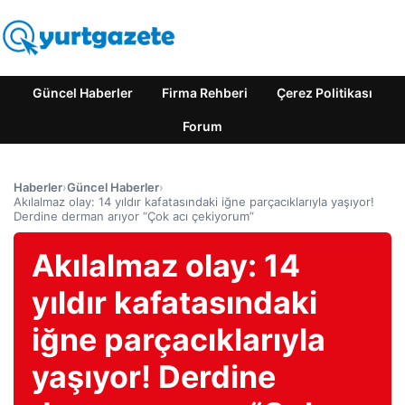
Güncel Haberler
Firma Rehberi
Çerez Politikası
Forum
Haberler
›
Güncel Haberler
›
Akılalmaz olay: 14 yıldır kafatasındaki iğne parçacıklarıyla yaşıyor!
Derdine derman arıyor “Çok acı çekiyorum”
Akılalmaz olay: 14
yıldır kafatasındaki
iğne parçacıklarıyla
yaşıyor! Derdine