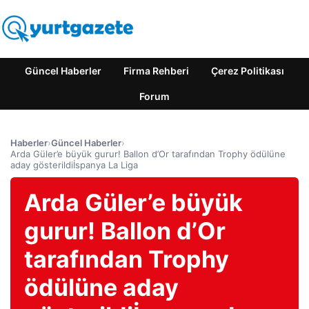
Güncel Haberler
Firma Rehberi
Çerez Politikası
Forum
Haberler
›
Güncel Haberler
›
Arda Güler’e büyük gurur! Ballon d’Or tarafından Trophy ödülüne
aday gösterildiİspanya La Liga
Arda Güler’e büyük
gurur! Ballon d’Or
tarafından Trophy
ödülüne aday