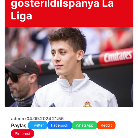
gösterildiİspanya La
Liga
admin
•
04.09.2024 21:55
Paylaş:
Twitter
Facebook
WhatsApp
Reddit
Pinterest