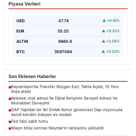
Piyasa Verileri
Seviyeli Adresi Ve Muhabbet Deneyimi
Sanal dünyasında insanların güvenli bir şekilde irtibat
kurması ciddi bir hassasiyet barındırmaktadır. Güncel
USD
47.74
▲ +0.18%
olarak…
EUR
55.25
▲ +0.32%
ALTIN
6660.6
▲ +2.59%
BTC
3097084
▲ +0.33%
Son Eklenen Haberler
Kayserispor’da Transfer Rüzgarı Esti: Tahta Açıldı, 15 Yeni
■
İmza atıldı!
Kelebek chat adresi İle Dijital İletişimin Seviyeli Adresi Ve
■
Muhabbet Deneyimi
DAP Yapı’dan bir ilk! Emlak Konut güvencesi Dap vizyonuyla
■
kendi kendini ödeyen ev modeli
Fed faizi sabit tuttu
■
Maçın bitişi sonrası Neymar’ın tansiyonu yükseldi
■