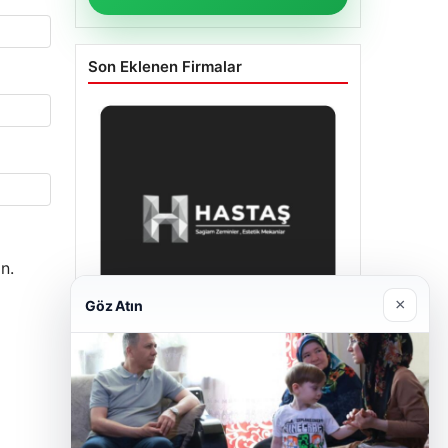
Son Eklenen Firmalar
n.
×
Göz Atın
Enes Kaplan Avukatlık Bürosu
Nisan 28, 2026