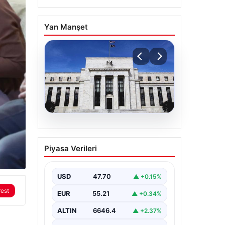
Yan Manşet
06.08.2026
Fed faizi sabit tuttu
Piyasa Verileri
USD
47.70
▲ +0.15%
rest
EUR
55.21
▲ +0.34%
ALTIN
6646.4
▲ +2.37%