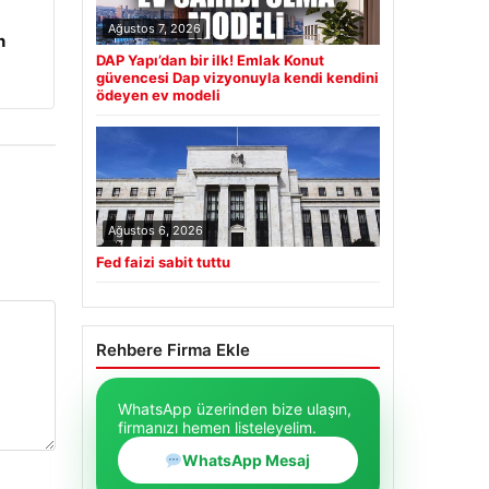
Ağustos 7, 2026
n
DAP Yapı’dan bir ilk! Emlak Konut
güvencesi Dap vizyonuyla kendi kendini
ödeyen ev modeli
Ağustos 6, 2026
Fed faizi sabit tuttu
Rehbere Firma Ekle
WhatsApp üzerinden bize ulaşın,
firmanızı hemen listeleyelim.
WhatsApp Mesaj