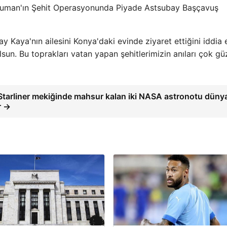
uman'ın Şehit Operasyonunda Piyade Astsubay Başçavuş
 Kaya'nın ailesini Konya'daki evinde ziyaret ettiğini iddia
olsun. Bu toprakları vatan yapan şehitlerimizin anıları çok gü
Starliner mekiğinde mahsur kalan iki NASA astronotu düny
r →