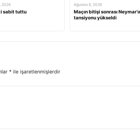
, 2026
Ağustos 6, 2026
i sabit tuttu
Maçın bitişi sonrası Neymar’ı
tansiyonu yükseldi
nlar
*
ile işaretlenmişlerdir