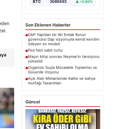
BTC
3089493
▲ +0.80%
 eden
Son Eklenen Haberler
zel.
DAP Yapı’dan bir ilk! Emlak Konut
■
güvencesi Dap vizyonuyla kendi kendini
ödeyen ev modeli
Fed faizi sabit tuttu
■
aya
Maçın bitişi sonrası Neymar’ın tansiyonu
■
yükseldi
Organize Suçla Mücadele Toplantısı ve
■
Güvenlik Vizyonu
Açık Alan Mimarisinde Kalite ve bahçe
■
mutfağı Tasarımları
Güncel