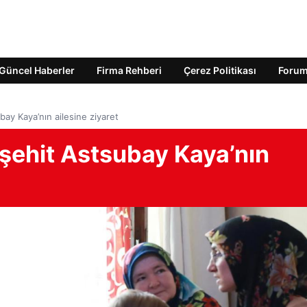
Güncel Haberler
Firma Rehberi
Çerez Politikası
Foru
bay Kaya’nın ailesine ziyaret
 şehit Astsubay Kaya’nın