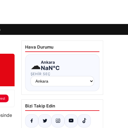
m
Hava Durumu
☁
Ankara
NaN°C
ŞEHIR SEÇ
rest
Bizi Takip Edin
esinde