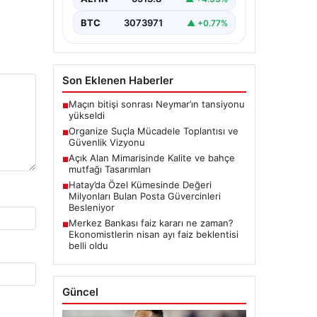
BTC
3073971
▲ +0.77%
Son Eklenen Haberler
Maçın bitişi sonrası Neymar’ın tansiyonu
■
yükseldi
Organize Suçla Mücadele Toplantısı ve
■
Güvenlik Vizyonu
Açık Alan Mimarisinde Kalite ve bahçe
■
mutfağı Tasarımları
Hatay’da Özel Kümesinde Değeri
■
Milyonları Bulan Posta Güvercinleri
Besleniyor
Merkez Bankası faiz kararı ne zaman?
■
Ekonomistlerin nisan ayı faiz beklentisi
belli oldu
Güncel