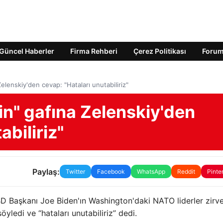
Güncel Haberler
Firma Rehberi
Çerez Politikası
Foru
elenskiy'den cevap: "Hataları unutabiliriz"
in" gafına Zelenskiy'den
abiliriz"
Paylaş:
Twitter
Facebook
WhatsApp
Reddit
Pinte
D Başkanı Joe Biden'ın Washington'daki NATO liderler zirv
yledi ve “hataları unutabiliriz” dedi.