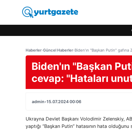
Haberler
›
Güncel Haberler
›
Biden'ın "Başkan Putin" gafına Z
Biden'ın "Başkan Put
cevap: "Hataları unut
admin
•
15.07.2024 00:06
Ukrayna Devlet Başkanı Volodimir Zelenskiy, AB
yaptığı “Başkan Putin” hatasının hata olduğunu sö