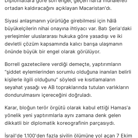
Diplomatlara göre son engel, geçen hafta muhalefeti
ortadan kaldıracağını açıklayan Macaristan'dı.
Siyasi anlaşmanın yürürlüğe girebilmesi için hâlâ
büyükelçilerin nihai onayına ihtiyacı var. Batı Şeria'daki
yerleşimler uluslararası hukuka göre yasadışı ve iki
devletli çözüm kapsamında kalıcı barışa ulaşmanın
önünde büyük bir engel olarak görülüyor.
Borrell gazetecilere verdiği demeçte, yaptırımların
“şiddet eylemlerinden sorumlu olduğuna inanılan belirli
kişilerle ilgili olduğunu” söyledi ve kısıtlamaların
seyahat yasağı ve AB topraklarında tutulan varlıkların
dondurulmasını içereceğini doğruladı.
Karar, bloğun terör örgütü olarak kabul ettiği Hamas'a
yönelik yeni yaptırımlarla aynı zamana denk gelen
dikkatli bir diplomatik koreografinin parçasıydı.
İsrail'de 1.100'den fazla sivilin ölümüne yol açan 7 Ekim