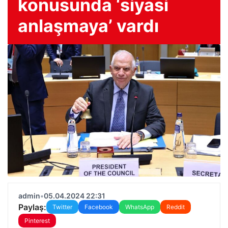
konusunda ‘siyasi
anlaşmaya’ vardı
admin
•
05.04.2024 22:31
Paylaş:
Twitter
Facebook
WhatsApp
Reddit
Pinterest