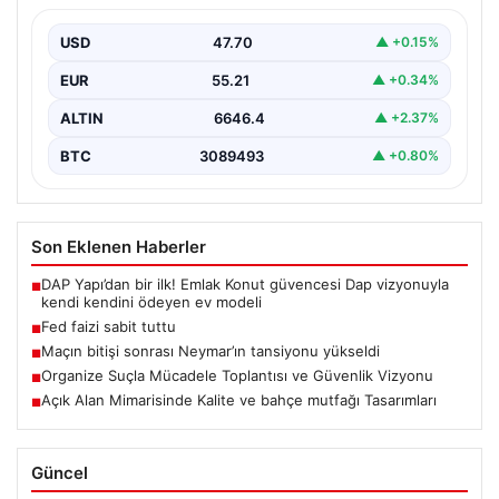
USD
47.70
▲ +0.15%
EUR
55.21
▲ +0.34%
ALTIN
6646.4
▲ +2.37%
BTC
3089493
▲ +0.80%
Son Eklenen Haberler
DAP Yapı’dan bir ilk! Emlak Konut güvencesi Dap vizyonuyla
■
kendi kendini ödeyen ev modeli
Fed faizi sabit tuttu
■
Maçın bitişi sonrası Neymar’ın tansiyonu yükseldi
■
Organize Suçla Mücadele Toplantısı ve Güvenlik Vizyonu
■
Açık Alan Mimarisinde Kalite ve bahçe mutfağı Tasarımları
■
Güncel