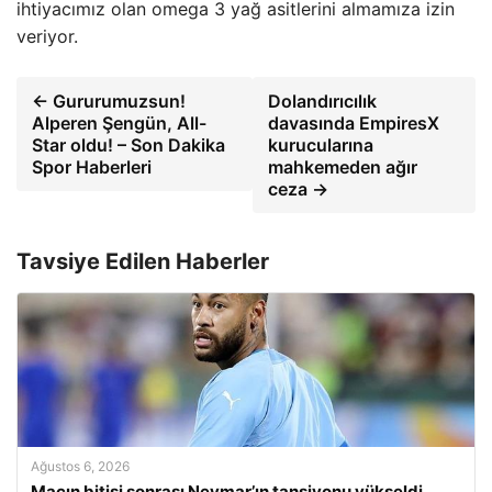
ihtiyacımız olan omega 3 yağ asitlerini almamıza izin
veriyor.
← Gururumuzsun!
Dolandırıcılık
Alperen Şengün, All-
davasında EmpiresX
Star oldu! – Son Dakika
kurucularına
Spor Haberleri
mahkemeden ağır
ceza →
Tavsiye Edilen Haberler
Ağustos 6, 2026
Maçın bitişi sonrası Neymar’ın tansiyonu yükseldi