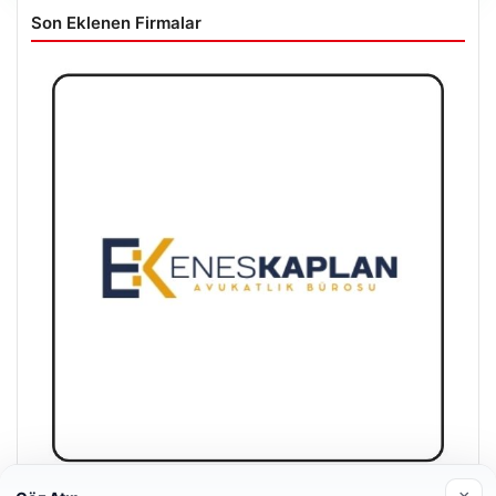
Enes Kaplan Avukatlık Bürosu