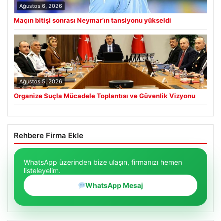
Maçın bitişi sonrası Neymar’ın tansiyonu yükseldi
Ağustos 5, 2026
Organize Suçla Mücadele Toplantısı ve Güvenlik Vizyonu
Rehbere Firma Ekle
WhatsApp üzerinden bize ulaşın, firmanızı hemen
listeleyelim.
WhatsApp Mesaj
Son Eklenen Firmalar