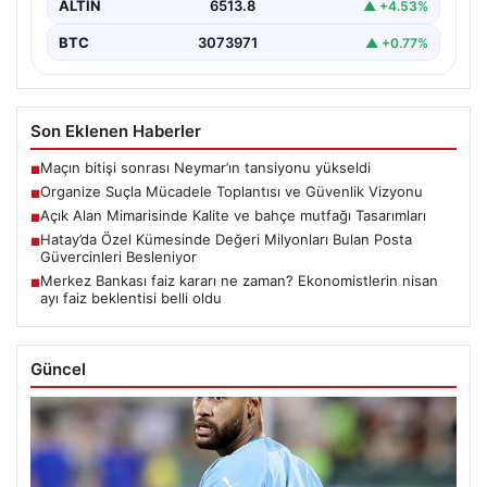
BTC
3073971
▲ +0.77%
Son Eklenen Haberler
Maçın bitişi sonrası Neymar’ın tansiyonu yükseldi
■
Organize Suçla Mücadele Toplantısı ve Güvenlik Vizyonu
■
Açık Alan Mimarisinde Kalite ve bahçe mutfağı Tasarımları
■
Hatay’da Özel Kümesinde Değeri Milyonları Bulan Posta
■
Güvercinleri Besleniyor
Merkez Bankası faiz kararı ne zaman? Ekonomistlerin nisan
■
ayı faiz beklentisi belli oldu
Güncel
Ağustos 6, 2026