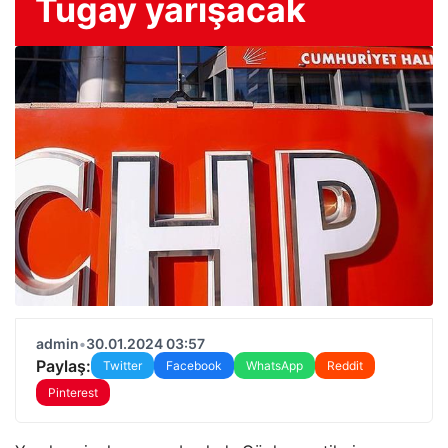
Tugay yarışacak
admin
•
30.01.2024 03:57
Paylaş:
Twitter
Facebook
WhatsApp
Reddit
Pinterest