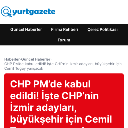
Güncel Haberler
Firma Rehberi
Çerez Politikası
Forum
Haberler
›
Güncel Haberler
›
CHP PM’de kabul edildi! İşte CHP’nin İzmir adayları, büyükşehir için
Cemil Tugay yarışacak
CHP PM’de kabul
edildi! İşte CHP’nin
İzmir adayları,
büyükşehir için Cemil