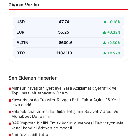
Piyasa Verileri
Tahta Açıldı, 15 Yeni İmza atıldı!
Türkiye’nin köklü kulüplerinden Kayserispor, transfer
sezonunda büyük bir adım atarak resmi olarak transfer
USD
47.74
▲ +0.18%
engelini…
EUR
55.25
▲ +0.32%
ALTIN
6660.6
▲ +2.59%
BTC
3104113
▲ +0.27%
Son Eklenen Haberler
Mansur Yavaş’tan Çerçeve Yasa Açıklaması: Şeffaflık ve
■
Toplumsal Mutabakatın Önemi
Kayserispor’da Transfer Rüzgarı Esti: Tahta Açıldı, 15 Yeni
■
İmza atıldı!
Kelebek chat adresi İle Dijital İletişimin Seviyeli Adresi Ve
■
Muhabbet Deneyimi
DAP Yapı’dan bir ilk! Emlak Konut güvencesi Dap vizyonuyla
■
kendi kendini ödeyen ev modeli
Fed faizi sabit tuttu
■