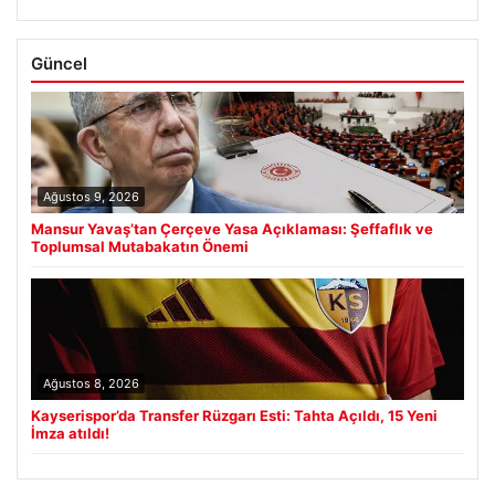
Güncel
Ağustos 9, 2026
Mansur Yavaş’tan Çerçeve Yasa Açıklaması: Şeffaflık ve
Toplumsal Mutabakatın Önemi
Ağustos 8, 2026
Kayserispor’da Transfer Rüzgarı Esti: Tahta Açıldı, 15 Yeni
İmza atıldı!