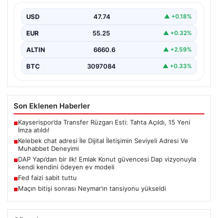
Sanal dünyasında insanların güvenli bir şekilde irtibat
kurması ciddi bir hassasiyet barındırmaktadır. Güncel
USD
47.74
▲ +0.18%
olarak…
EUR
55.25
▲ +0.32%
ALTIN
6660.6
▲ +2.59%
BTC
3097084
▲ +0.33%
Son Eklenen Haberler
Kayserispor’da Transfer Rüzgarı Esti: Tahta Açıldı, 15 Yeni
■
İmza atıldı!
Kelebek chat adresi İle Dijital İletişimin Seviyeli Adresi Ve
■
Muhabbet Deneyimi
DAP Yapı’dan bir ilk! Emlak Konut güvencesi Dap vizyonuyla
■
kendi kendini ödeyen ev modeli
Fed faizi sabit tuttu
■
Maçın bitişi sonrası Neymar’ın tansiyonu yükseldi
■