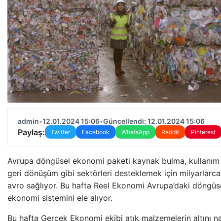
admin
•
12.01.2024 15:06
•
Güncellendi: 12.01.2024 15:06
Paylaş:
Twitter
Facebook
WhatsApp
Reddit
Pinterest
Avrupa döngüsel ekonomi paketi kaynak bulma, kullanım
geri dönüşüm gibi sektörleri desteklemek için milyarlarca
avro sağlıyor. Bu hafta Reel Ekonomi Avrupa’daki döngüs
ekonomi sistemini ele alıyor.
Bu hafta Gerçek Ekonomi ekibi atık malzemelerin altını na