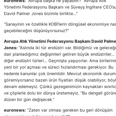
euronews:
”Avrupa başka ne yapabilir?” Avrupa Atık
Yönetimi Federasyonu Başkanı ve Süveyş İngiltere CEO’s
David Palmer Jones bizimle birlikte…”
“Sanayinin ve özellikle KOBİ’lerin döngüsel ekonomiye nas
geçebileceğini düşünüyorsunuz?”
Avrupa Atık Yönetimi Federasyonu Başkanı David Palme
Jones:
”Aslında iki tür endüstri var. Bildiğimiz ve geleceğ
dair planladığımız değişimleri getiren büyük endüstriler…
diğer endüstri türleri… Geçmişte yaşıyorlar. Ama birilerini
yeni bir yol açması ve süreci hızlandırması gerekiyor. Bu
nedenle kanunlar çok önemlidir. Mevcut ekonomik durum
göremiyorsanız bazen ürün fiyatları düşük olabiliyor, böy
devam edemeyiz. Çünkü gezegenimizin kaynakları sınırlıd
ve çöplerle dolu bir dünya üretemeyiz. “Bu dengeli görün
düzen bir gün değişecek.”
euronews:
“Zaten var olması gereken bu geri dönüşüm