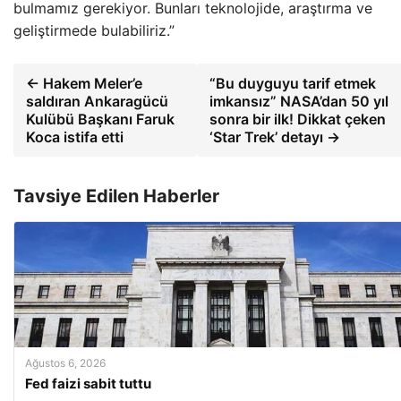
bulmamız gerekiyor. Bunları teknolojide, araştırma ve
geliştirmede bulabiliriz.”
← Hakem Meler’e
“Bu duyguyu tarif etmek
saldıran Ankaragücü
imkansız” NASA’dan 50 yıl
Kulübü Başkanı Faruk
sonra bir ilk! Dikkat çeken
Koca istifa etti
‘Star Trek’ detayı →
Tavsiye Edilen Haberler
Ağustos 6, 2026
Fed faizi sabit tuttu