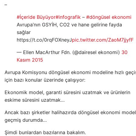
–
#İçeride Büyüyor
#infografik
–
#döngüsel ekonomi
Avrupa’nın GSYİH, CO2 ve hane gelirine fayda
sağlar
https://t.co/0rqFOXneyJ
pic.twitter.com/ZaoM7jjyfF
— Ellen MacArthur Fdn. (@dairesel ekonomi)
30
Kasım 2015
Avrupa Komisyonu döngüsel ekonomi modeline hızlı geçi
için bazı konular üzerinde çalışıyor:
Ekonomik model, garanti süresini uzatmak ve ürünlerin
eskime süresini uzatmak…
Ancak bazı şirketler halihazırda döngüsel ekonomi model
geçmiş durumda…
Şimdi bunlardan bazılarına bakalım.