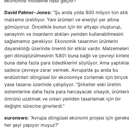
ekonomisi modeline nasıl geçilir?”
David Palmer-Jones:
”Şu anda yılda 800 milyon ton atık
malzeme üretiliyor. Yani ürünleri ve enerjiyi yer altına
gömüyoruz. Öncelikle bunun için bir altyapı oluşturup,
sanayinin ve insanların atıkları yeniden kullanabilmesini
sağlamamız gerekiyor. Ekonomik tasarımın ürünlerin
dayanıklılığı üzerinde önemli bir etkisi vardır. Malzemeler
geri dönüştürülmesinin %80’i buna bağlı ve çevreyi kirlet
buna daha fazla para ödediklerini söylüyor. Ama yaptıklar
sadece çevreye zarar vermek. Avrupa’da şu anda bu
endüstrileri döngüsel bir ekonomiye zorlamak için birçok
yasa tasarısı üzerinde çalışılıyor. “Şirketler eski üretim
sistemlerine daha fazla para harcayacak olsaydı, ürünleri
ömrünü uzatmak ve onları yeniden tasarlamak için bir
değişim sürecine girerlerdi.”
euronews:
”Avrupa döngüsel ekonomi projesi için gerek
her şeyi yapıyor muyuz?”