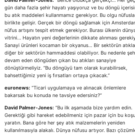
David Palmer-Jones:
”Bence oldukça gerçekçi… Her ge
gün daha fazla şehir hayatı yaşıyoruz ve bu döngü içeris
bu atık maddeleri kullanmamız gerekiyor. Bu olgu nüfusla
birlikte gelişir. Gerçek bir döngü sağlamak için Amsterda
nüfus artışını tespit etmek gerekiyor. Burası ülkenin düny
vitrini… Hayatın yeni değerlerinin dikkate alınması gerekiy
Sanayi ürünleri kocaman bir okyanus… Bir sektörün atıkla
diğer bir sektörün hammaddesi olabiliyor. Bu nedenle şeh
devam eden döngüden çıkan bu atıkları sanayiye
dönüştürmeliyiz. “Bu döngüyü tam olarak kurabilirsek,
bahsettiğimiz yeni iş fırsatları ortaya çıkacak.”
euronews:
”Ticari uygulamaya ve alınacak önlemlere
bakarsak bu konuda ne tavsiye edersiniz?”
David Palmer-Jones:
”Bu ilk aşamada bize yardım edin.
Gerektiği gibi hareket edebilmeniz için pazar için bu koşul
yaratın. Bana göre her şey atık malzemelerin yeniden
kullanılmasıyla alakalı. Dünya nüfusu artıyor. Bazı çözüml