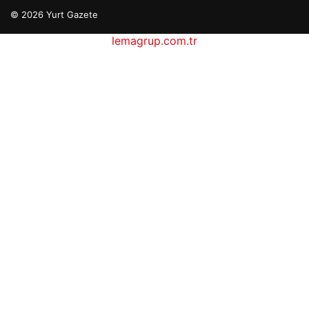
© 2026 Yurt Gazete
lemagrup.com.tr
etcio