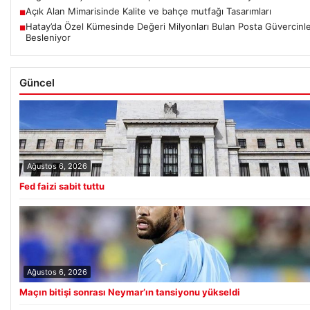
Açık Alan Mimarisinde Kalite ve bahçe mutfağı Tasarımları
■
Hatay’da Özel Kümesinde Değeri Milyonları Bulan Posta Güvercinle
■
Besleniyor
Güncel
Ağustos 6, 2026
Fed faizi sabit tuttu
Ağustos 6, 2026
Maçın bitişi sonrası Neymar’ın tansiyonu yükseldi