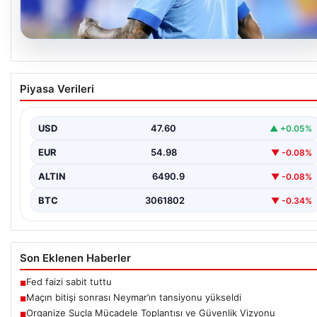
06.08.2026
Maçın bitişi sonrası Neymar’ın tansiyonu
Piyasa Verileri
yükseldi
Karşılaşmanın bitiş düdüğünün ardından saha kenarında gergin
anlar yaşandı. Tribünlerin coşkusu ve sahadaki yüksek…
USD
47.60
▲ +0.05%
EUR
54.98
▼ -0.08%
ALTIN
6490.9
▼ -0.08%
BTC
3061802
▼ -0.34%
Son Eklenen Haberler
Fed faizi sabit tuttu
■
Maçın bitişi sonrası Neymar’ın tansiyonu yükseldi
■
Organize Suçla Mücadele Toplantısı ve Güvenlik Vizyonu
■