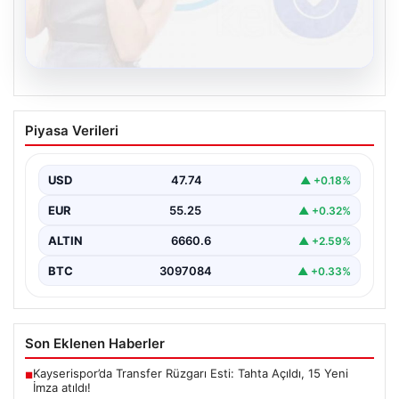
08.08.2026
Kelebek chat adresi İle Dijital İletişimin
Piyasa Verileri
Seviyeli Adresi Ve Muhabbet Deneyimi
Sanal dünyasında insanların güvenli bir şekilde irtibat
kurması ciddi bir hassasiyet barındırmaktadır. Güncel
USD
47.74
▲ +0.18%
olarak…
EUR
55.25
▲ +0.32%
ALTIN
6660.6
▲ +2.59%
BTC
3097084
▲ +0.33%
Son Eklenen Haberler
Kayserispor’da Transfer Rüzgarı Esti: Tahta Açıldı, 15 Yeni
■
İmza atıldı!