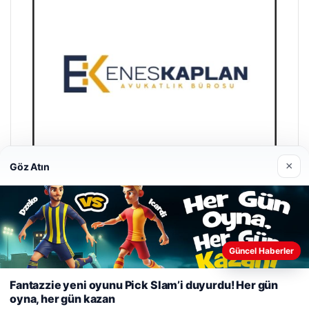
×
Göz Atın
Enes Kaplan Avukatlık Bürosu
Nisan 28, 2026
Güncel Haberler
Web sitemizi nasıl kullandığınızı daha iyi anlayabilmek,
deneyiminizi kişiselleştirmek ve geliştirmek amacıyla çerezler
Fantazzie yeni oyunu Pick Slam’i duyurdu! Her gün
kullanıyoruz.
Çerez Politikamız
oyna, her gün kazan