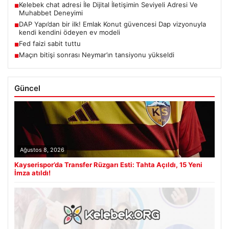
Kelebek chat adresi İle Dijital İletişimin Seviyeli Adresi Ve
■
Muhabbet Deneyimi
DAP Yapı’dan bir ilk! Emlak Konut güvencesi Dap vizyonuyla
■
kendi kendini ödeyen ev modeli
Fed faizi sabit tuttu
■
Maçın bitişi sonrası Neymar’ın tansiyonu yükseldi
■
Güncel
Ağustos 8, 2026
Kayserispor’da Transfer Rüzgarı Esti: Tahta Açıldı, 15 Yeni
İmza atıldı!