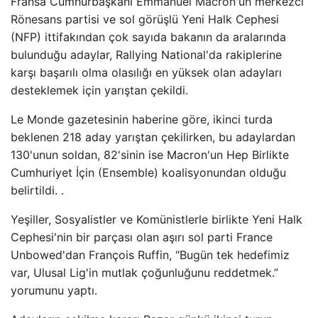
Fransa Cumhurbaşkanı Emmanuel Macron'un merkezci
Rönesans partisi ve sol görüşlü Yeni Halk Cephesi
(NFP) ittifakından çok sayıda bakanın da aralarında
bulunduğu adaylar, Rallying National'da rakiplerine
karşı başarılı olma olasılığı en yüksek olan adayları
desteklemek için yarıştan çekildi.
Le Monde gazetesinin haberine göre, ikinci turda
beklenen 218 aday yarıştan çekilirken, bu adaylardan
130'unun soldan, 82'sinin ise Macron'un Hep Birlikte
Cumhuriyet İçin (Ensemble) koalisyonundan olduğu
belirtildi. .
Yeşiller, Sosyalistler ve Komünistlerle birlikte Yeni Halk
Cephesi'nin bir parçası olan aşırı sol parti France
Unbowed'dan François Ruffin, “Bugün tek hedefimiz
var, Ulusal Lig'in mutlak çoğunluğunu reddetmek.”
yorumunu yaptı.