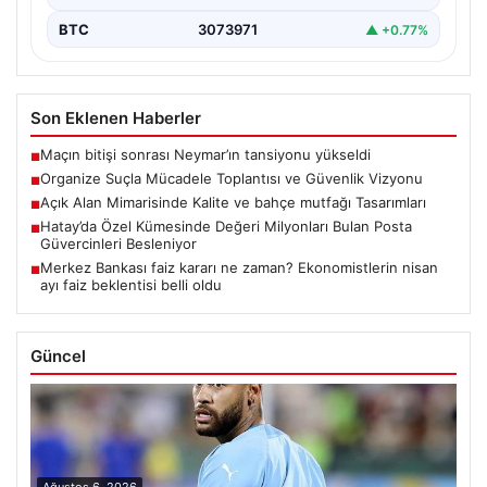
BTC
3073971
▲ +0.77%
Son Eklenen Haberler
Maçın bitişi sonrası Neymar’ın tansiyonu yükseldi
■
Organize Suçla Mücadele Toplantısı ve Güvenlik Vizyonu
■
Açık Alan Mimarisinde Kalite ve bahçe mutfağı Tasarımları
■
Hatay’da Özel Kümesinde Değeri Milyonları Bulan Posta
■
Güvercinleri Besleniyor
Merkez Bankası faiz kararı ne zaman? Ekonomistlerin nisan
■
ayı faiz beklentisi belli oldu
Güncel