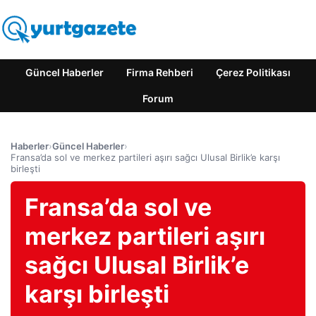
Güncel Haberler
Firma Rehberi
Çerez Politikası
Forum
Haberler
›
Güncel Haberler
›
Fransa’da sol ve merkez partileri aşırı sağcı Ulusal Birlik’e karşı
birleşti
Fransa’da sol ve
merkez partileri aşırı
sağcı Ulusal Birlik’e
karşı birleşti