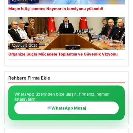
Ağustos 6, 2026
Maçın bitişi sonrası Neymar’ın tansiyonu yükseldi
Ağustos 5, 2026
Organize Suçla Mücadele Toplantısı ve Güvenlik Vizyonu
Rehbere Firma Ekle
WhatsApp üzerinden bize ulaşın, firmanızı hemen
listeleyelim.
WhatsApp Mesaj