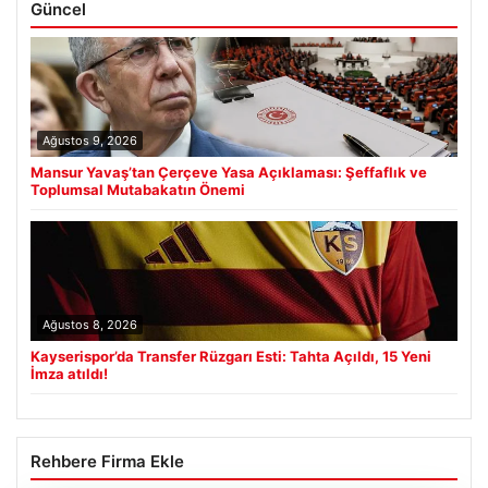
Güncel
Ağustos 9, 2026
Mansur Yavaş’tan Çerçeve Yasa Açıklaması: Şeffaflık ve
Toplumsal Mutabakatın Önemi
Ağustos 8, 2026
Kayserispor’da Transfer Rüzgarı Esti: Tahta Açıldı, 15 Yeni
İmza atıldı!
Rehbere Firma Ekle