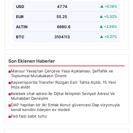
Türkiye’nin köklü kulüplerinden Kayserispor, transfer
sezonunda büyük bir adım atarak resmi olarak transfer
USD
47.74
▲ +0.18%
engelini…
EUR
55.25
▲ +0.32%
ALTIN
6660.6
▲ +2.59%
BTC
3104113
▲ +0.27%
Son Eklenen Haberler
Mansur Yavaş’tan Çerçeve Yasa Açıklaması: Şeffaflık ve
■
Toplumsal Mutabakatın Önemi
Kayserispor’da Transfer Rüzgarı Esti: Tahta Açıldı, 15 Yeni
■
İmza atıldı!
Kelebek chat adresi İle Dijital İletişimin Seviyeli Adresi Ve
■
Muhabbet Deneyimi
DAP Yapı’dan bir ilk! Emlak Konut güvencesi Dap vizyonuyla
■
kendi kendini ödeyen ev modeli
Fed faizi sabit tuttu
■