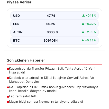
Piyasa Verileri
Seviyeli Adresi Ve Muhabbet Deneyimi
Sanal dünyasında insanların güvenli bir şekilde irtibat
kurması ciddi bir hassasiyet barındırmaktadır. Güncel
USD
47.74
▲ +0.18%
olarak…
EUR
55.25
▲ +0.32%
ALTIN
6660.6
▲ +2.59%
BTC
3097084
▲ +0.33%
Son Eklenen Haberler
Kayserispor’da Transfer Rüzgarı Esti: Tahta Açıldı, 15 Yeni
■
İmza atıldı!
Kelebek chat adresi İle Dijital İletişimin Seviyeli Adresi Ve
■
Muhabbet Deneyimi
DAP Yapı’dan bir ilk! Emlak Konut güvencesi Dap vizyonuyla
■
kendi kendini ödeyen ev modeli
Fed faizi sabit tuttu
■
Maçın bitişi sonrası Neymar’ın tansiyonu yükseldi
■