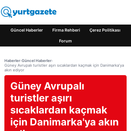
Güncel Haberler
Firma Rehberi
Çerez Politikası
Forum
Haberler
›
Güncel Haberler
›
Güney Avrupalı turistler aşırı sıcaklardan kaçmak için Danimarka'ya
akın ediyor
Güney Avrupalı
turistler aşırı
sıcaklardan kaçmak
için Danimarka'ya akın