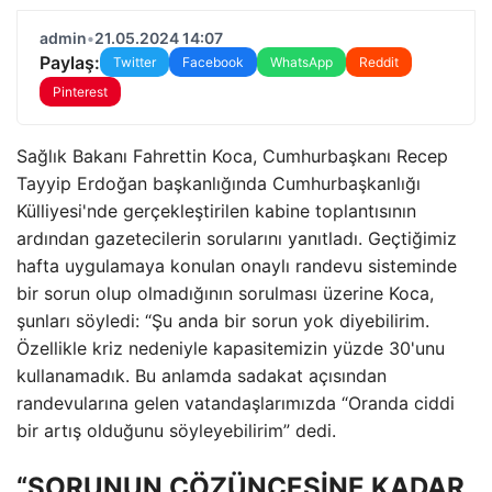
admin
•
21.05.2024 14:07
Paylaş:
Twitter
Facebook
WhatsApp
Reddit
Pinterest
Sağlık Bakanı Fahrettin Koca, Cumhurbaşkanı Recep
Tayyip Erdoğan başkanlığında Cumhurbaşkanlığı
Külliyesi'nde gerçekleştirilen kabine toplantısının
ardından gazetecilerin sorularını yanıtladı. Geçtiğimiz
hafta uygulamaya konulan onaylı randevu sisteminde
bir sorun olup olmadığının sorulması üzerine Koca,
şunları söyledi: “Şu anda bir sorun yok diyebilirim.
Özellikle kriz nedeniyle kapasitemizin yüzde 30'unu
kullanamadık. Bu anlamda sadakat açısından
randevularına gelen vatandaşlarımızda “Oranda ciddi
bir artış olduğunu söyleyebilirim” dedi.
“SORUNUN ÇÖZÜNCESİNE KADAR