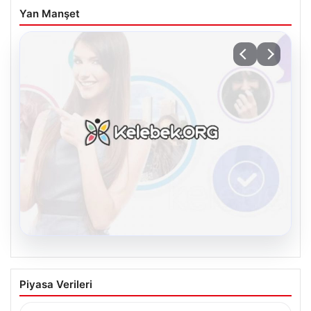
Yan Manşet
08.08.2026
Kelebek chat adresi İle Dijital İletişimin
Piyasa Verileri
Seviyeli Adresi Ve Muhabbet Deneyimi
Sanal dünyasında insanların güvenli bir şekilde irtibat