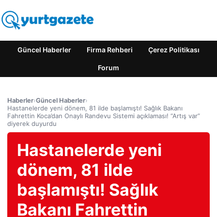
Güncel Haberler
Firma Rehberi
Çerez Politikası
Forum
Haberler
›
Güncel Haberler
›
Hastanelerde yeni dönem, 81 ilde başlamıştı! Sağlık Bakanı
Fahrettin Koca’dan Onaylı Randevu Sistemi açıklaması! “Artış var”
diyerek duyurdu
Hastanelerde yeni
dönem, 81 ilde
başlamıştı! Sağlık
Bakanı Fahrettin