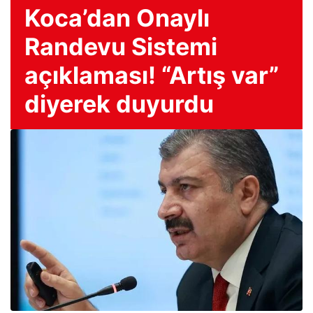
Koca’dan Onaylı
Randevu Sistemi
açıklaması! “Artış var”
diyerek duyurdu