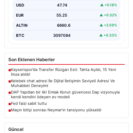
kurması ciddi bir hassasiyet barındırmaktadır. Güncel
USD
47.74
▲ +0.18%
olarak…
EUR
55.25
▲ +0.32%
ALTIN
6660.6
▲ +2.59%
BTC
3097084
▲ +0.33%
Son Eklenen Haberler
Kayserispor’da Transfer Rüzgarı Esti: Tahta Açıldı, 15 Yeni
■
İmza atıldı!
Kelebek chat adresi İle Dijital İletişimin Seviyeli Adresi Ve
■
Muhabbet Deneyimi
DAP Yapı’dan bir ilk! Emlak Konut güvencesi Dap vizyonuyla
■
kendi kendini ödeyen ev modeli
Fed faizi sabit tuttu
■
Maçın bitişi sonrası Neymar’ın tansiyonu yükseldi
■
Güncel