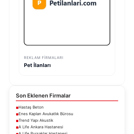
REKLAM FIRMALARI
Pet İlanları
Son Eklenen Firmalar
Hastaş Beton
■
Enes Kaplan Avukatlık Bürosu
■
Trend Yapı Akustik
■
A Life Ankara Hastanesi
■
A Life Pursaklar Hastanesi
■