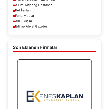
A Life Altındağ Hastanesi
■
Pet İlanları
■
Feno Medya
■
AKG Bilişim
■
Edirne Ahval Gazetesi
■
Son Eklenen Firmalar