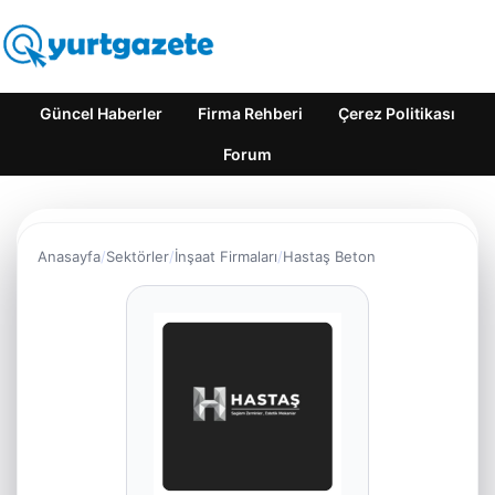
Güncel Haberler
Firma Rehberi
Çerez Politikası
Forum
Anasayfa
Sektörler
İnşaat Firmaları
Hastaş Beton