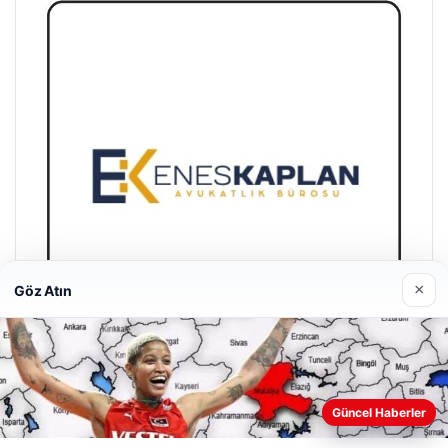
×
Göz Atın
Enes Kaplan Avukatlık Bürosu
Güncel Haberler
Nisan 28, 2026
Web sitemizi nasıl kullandığınızı daha iyi anlayabilmek,