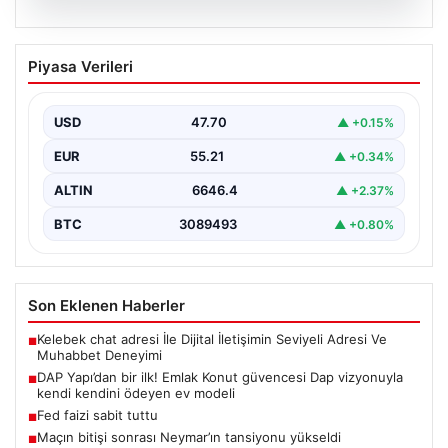
07.08.2026
DAP Yapı’dan bir ilk! Emlak Konut
Piyasa Verileri
güvencesi Dap vizyonuyla kendi
kendini ödeyen ev modeli
USD
47.70
▲ +0.15%
EUR
55.21
▲ +0.34%
ALTIN
6646.4
▲ +2.37%
BTC
3089493
▲ +0.80%
Son Eklenen Haberler
Kelebek chat adresi İle Dijital İletişimin Seviyeli Adresi Ve
■
Muhabbet Deneyimi
DAP Yapı’dan bir ilk! Emlak Konut güvencesi Dap vizyonuyla
■
kendi kendini ödeyen ev modeli
Fed faizi sabit tuttu
■
Maçın bitişi sonrası Neymar’ın tansiyonu yükseldi
■