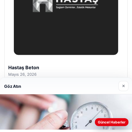
Enes Kaplan Avukatlık Bürosu
Nisan 28, 2026
×
Göz Atın
© 2026 Yurt Gazete
Güncel Haberler
Web sitemizi nasıl kullandığınızı daha iyi anlayabilmek,