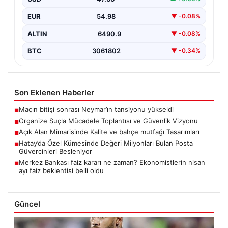
önemli…
EUR
54.98
▼ -0.08%
ALTIN
6490.9
▼ -0.08%
BTC
3061802
▼ -0.34%
Son Eklenen Haberler
Maçın bitişi sonrası Neymar’ın tansiyonu yükseldi
■
Organize Suçla Mücadele Toplantısı ve Güvenlik Vizyonu
■
Açık Alan Mimarisinde Kalite ve bahçe mutfağı Tasarımları
■
Hatay’da Özel Kümesinde Değeri Milyonları Bulan Posta
■
Güvercinleri Besleniyor
Merkez Bankası faiz kararı ne zaman? Ekonomistlerin nisan
■
ayı faiz beklentisi belli oldu
Güncel