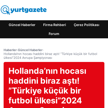
Güncel Haberler
Firma Rehberi
Çerez Politikası
Forum
Haberler
›
Güncel Haberler
›
Hollanda’nın hocası haddini biraz aştı! ”Türkiye küçük bir futbol
ülkesi”2024 Avrupa Şampiyonası
Hollanda’nın hocası
haddini biraz aştı!
”Türkiye küçük bir
futbol ülkesi”2024