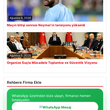
Ağustos 6, 2026
Maçın bitişi sonrası Neymar’ın tansiyonu yükseldi
Ağustos 5, 2026
Organize Suçla Mücadele Toplantısı ve Güvenlik Vizyonu
Rehbere Firma Ekle
WhatsApp üzerinden bize ulaşın, firmanızı hemen
listeleyelim.
WhatsApp Mesaj