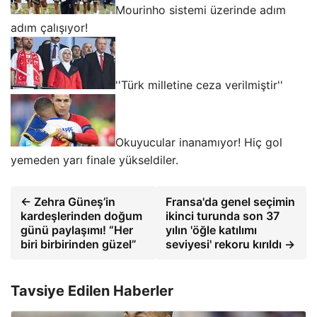
Mourinho sistemi üzerinde adım
adım çalışıyor!
''Türk milletine ceza verilmiştir''
Okuyucular inanamıyor! Hiç gol
yemeden yarı finale yükseldiler.
← Zehra Güneş’in
Fransa'da genel seçimin
kardeşlerinden doğum
ikinci turunda son 37
günü paylaşımı! “Her
yılın 'öğle katılımı
biri birbirinden güzel”
seviyesi' rekoru kırıldı →
Tavsiye Edilen Haberler