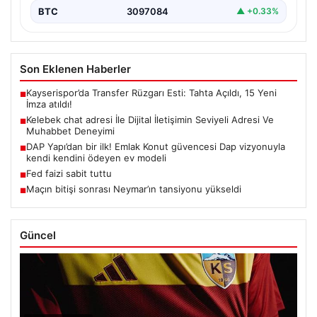
BTC
3097084
▲ +0.33%
Son Eklenen Haberler
Kayserispor’da Transfer Rüzgarı Esti: Tahta Açıldı, 15 Yeni
■
İmza atıldı!
Kelebek chat adresi İle Dijital İletişimin Seviyeli Adresi Ve
■
Muhabbet Deneyimi
DAP Yapı’dan bir ilk! Emlak Konut güvencesi Dap vizyonuyla
■
kendi kendini ödeyen ev modeli
Fed faizi sabit tuttu
■
Maçın bitişi sonrası Neymar’ın tansiyonu yükseldi
■
Güncel