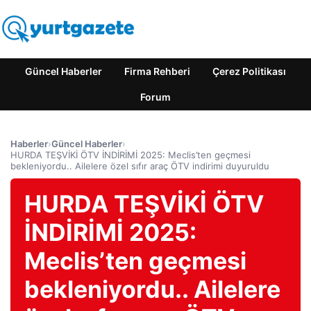
Güncel Haberler
Firma Rehberi
Çerez Politikası
Forum
Haberler
›
Güncel Haberler
›
HURDA TEŞVİKİ ÖTV İNDİRİMİ 2025: Meclis’ten geçmesi
bekleniyordu.. Ailelere özel sıfır araç ÖTV indirimi duyuruldu
HURDA TEŞVİKİ ÖTV
İNDİRİMİ 2025:
Meclis’ten geçmesi
bekleniyordu.. Ailelere