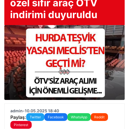
özel sıfır araç ÖTV
indirimi duyuruldu
admin
•
10.05.2025 18:40
Paylaş:
Twitter
Facebook
WhatsApp
Reddit
Pinterest