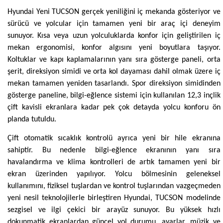
Hyundai Yeni TUCSON gerçek yeniliğini iç mekanda gösteriyor ve
sürücü ve yolcular için tamamen yeni bir araç içi deneyim
sunuyor. Kısa veya uzun yolculuklarda konfor için geliştirilen iç
mekan ergonomisi, konfor algısını yeni boyutlara taşıyor.
Koltuklar ve kapı kaplamalarının yanı sıra gösterge paneli, orta
şerit, direksiyon simidi ve orta kol dayaması dahil olmak üzere iç
mekan tamamen yeniden tasarlandı. Spor direksiyon simidinden
gösterge paneline, bilgi-eğlence sistemi için kullanılan 12,3 inçlik
çift kavisli ekranlara kadar pek çok detayda yolcu konforu ön
planda tutuldu.
Çift otomatik sıcaklık kontrolü ayrıca yeni bir hile ekranına
sahiptir. Bu nedenle bilgi-eğlence ekranının yanı sıra
havalandırma ve klima kontrolleri de artık tamamen yeni bir
ekran üzerinden yapılıyor. Yolcu bölmesinin geleneksel
kullanımını, fiziksel tuşlardan ve kontrol tuşlarından vazgeçmeden
yeni nesil teknolojilerle birleştiren Hyundai, TUCSON modelinde
sezgisel ve ilgi çekici bir arayüz sunuyor. Bu yüksek hızlı
dokunmatik ekranlardan güncel yol durumu, ayarlar, müzik ve