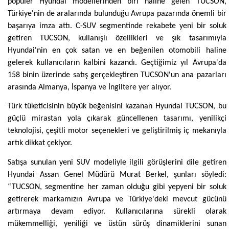
popüler Hyundai modellerinden biri haline gelen TUCSON,
Türkiye'nin de aralarında bulunduğu Avrupa pazarında önemli bir
başarıya imza attı. C-SUV segmentinde rekabete yeni bir soluk
getiren TUCSON, kullanışlı özellikleri ve şık tasarımıyla
Hyundai'nin en çok satan ve en beğenilen otomobili haline
gelerek kullanıcıların kalbini kazandı. Geçtiğimiz yıl Avrupa'da
158 binin üzerinde satış gerçekleştiren TUCSON'un ana pazarları
arasında Almanya, İspanya ve İngiltere yer alıyor.
Türk tüketicisinin büyük beğenisini kazanan Hyundai TUCSON, bu
güçlü mirastan yola çıkarak güncellenen tasarımı, yenilikçi
teknolojisi, çeşitli motor seçenekleri ve geliştirilmiş iç mekanıyla
artık dikkat çekiyor.
Satışa sunulan yeni SUV modeliyle ilgili görüşlerini dile getiren
Hyundai Assan Genel Müdürü Murat Berkel, şunları söyledi:
“TUCSON, segmentine her zaman olduğu gibi yepyeni bir soluk
getirerek markamızın Avrupa ve Türkiye'deki mevcut gücünü
artırmaya devam ediyor. Kullanıcılarına sürekli olarak
mükemmelliği, yeniliği ve üstün sürüş dinamiklerini sunan