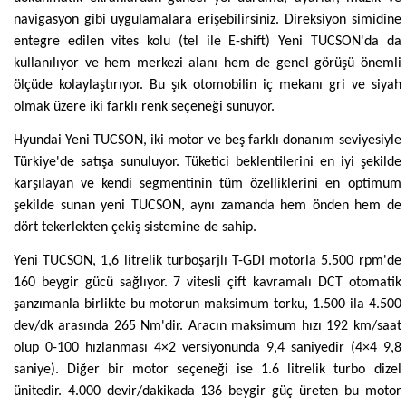
navigasyon gibi uygulamalara erişebilirsiniz. Direksiyon simidine
entegre edilen vites kolu (tel ile E-shift) Yeni TUCSON'da da
kullanılıyor ve hem merkezi alanı hem de genel görüşü önemli
ölçüde kolaylaştırıyor. Bu şık otomobilin iç mekanı gri ve siyah
olmak üzere iki farklı renk seçeneği sunuyor.
Hyundai Yeni TUCSON, iki motor ve beş farklı donanım seviyesiyle
Türkiye'de satışa sunuluyor. Tüketici beklentilerini en iyi şekilde
karşılayan ve kendi segmentinin tüm özelliklerini en optimum
şekilde sunan yeni TUCSON, aynı zamanda hem önden hem de
dört tekerlekten çekiş sistemine de sahip.
Yeni TUCSON, 1,6 litrelik turboşarjlı T-GDI motorla 5.500 rpm'de
160 beygir gücü sağlıyor. 7 vitesli çift kavramalı DCT otomatik
şanzımanla birlikte bu motorun maksimum torku, 1.500 ila 4.500
dev/dk arasında 265 Nm'dir. Aracın maksimum hızı 192 km/saat
olup 0-100 hızlanması 4×2 versiyonunda 9,4 saniyedir (4×4 9,8
saniye). Diğer bir motor seçeneği ise 1.6 litrelik turbo dizel
ünitedir. 4.000 devir/dakikada 136 beygir güç üreten bu motor