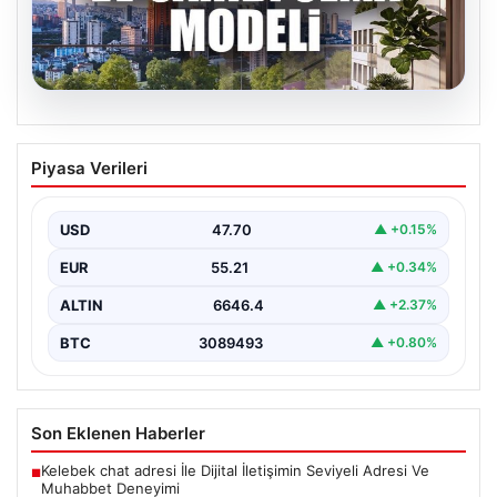
07.08.2026
DAP Yapı’dan bir ilk! Emlak Konut
Piyasa Verileri
güvencesi Dap vizyonuyla kendi
kendini ödeyen ev modeli
USD
47.70
▲ +0.15%
EUR
55.21
▲ +0.34%
ALTIN
6646.4
▲ +2.37%
BTC
3089493
▲ +0.80%
Son Eklenen Haberler
Kelebek chat adresi İle Dijital İletişimin Seviyeli Adresi Ve
■
Muhabbet Deneyimi