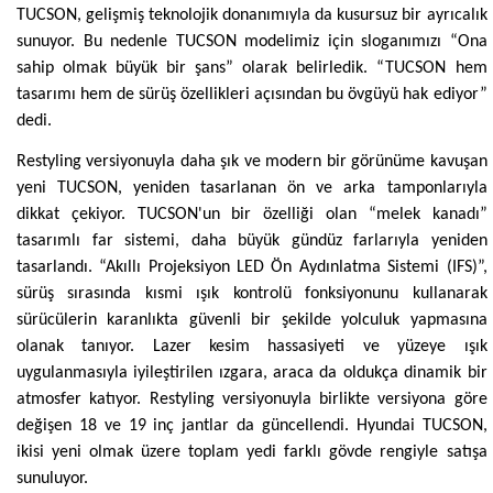
TUCSON, gelişmiş teknolojik donanımıyla da kusursuz bir ayrıcalık
sunuyor. Bu nedenle TUCSON modelimiz için sloganımızı “Ona
sahip olmak büyük bir şans” olarak belirledik. “TUCSON hem
tasarımı hem de sürüş özellikleri açısından bu övgüyü hak ediyor”
dedi.
Restyling versiyonuyla daha şık ve modern bir görünüme kavuşan
yeni TUCSON, yeniden tasarlanan ön ve arka tamponlarıyla
dikkat çekiyor. TUCSON'un bir özelliği olan “melek kanadı”
tasarımlı far sistemi, daha büyük gündüz farlarıyla yeniden
tasarlandı. “Akıllı Projeksiyon LED Ön Aydınlatma Sistemi (IFS)”,
sürüş sırasında kısmi ışık kontrolü fonksiyonunu kullanarak
sürücülerin karanlıkta güvenli bir şekilde yolculuk yapmasına
olanak tanıyor. Lazer kesim hassasiyeti ve yüzeye ışık
uygulanmasıyla iyileştirilen ızgara, araca da oldukça dinamik bir
atmosfer katıyor. Restyling versiyonuyla birlikte versiyona göre
değişen 18 ve 19 inç jantlar da güncellendi. Hyundai TUCSON,
ikisi yeni olmak üzere toplam yedi farklı gövde rengiyle satışa
sunuluyor.