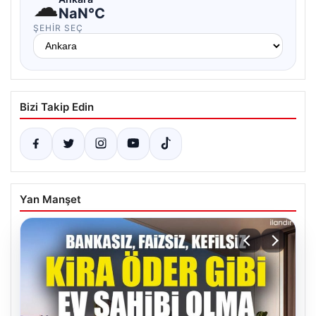
☁
NaN°C
ŞEHIR SEÇ
Bizi Takip Edin
Yan Manşet