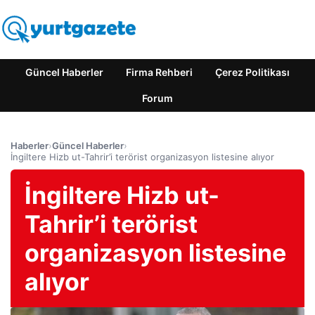
Güncel Haberler
Firma Rehberi
Çerez Politikası
Forum
Haberler
›
Güncel Haberler
›
İngiltere Hizb ut-Tahrir’i terörist organizasyon listesine alıyor
İngiltere Hizb ut-
Tahrir’i terörist
organizasyon listesine
alıyor