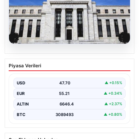
06.08.2026
Fed faizi sabit tuttu
Piyasa Verileri
USD
47.70
▲ +0.15%
EUR
55.21
▲ +0.34%
ALTIN
6646.4
▲ +2.37%
BTC
3089493
▲ +0.80%