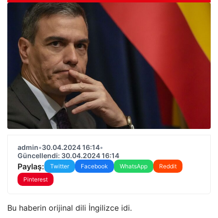
admin
•
30.04.2024 16:14
•
Güncellendi: 30.04.2024 16:14
Paylaş:
Twitter
Facebook
WhatsApp
Reddit
Pinterest
Bu haberin orijinal dili İngilizce idi.