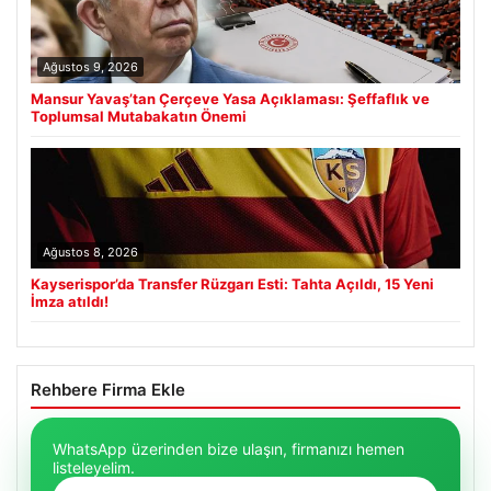
Ağustos 9, 2026
Mansur Yavaş’tan Çerçeve Yasa Açıklaması: Şeffaflık ve
Toplumsal Mutabakatın Önemi
Ağustos 8, 2026
Kayserispor’da Transfer Rüzgarı Esti: Tahta Açıldı, 15 Yeni
İmza atıldı!
Rehbere Firma Ekle
WhatsApp üzerinden bize ulaşın, firmanızı hemen
listeleyelim.