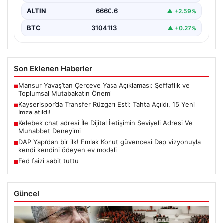
ALTIN
6660.6
▲ +2.59%
BTC
3104113
▲ +0.27%
Son Eklenen Haberler
Mansur Yavaş’tan Çerçeve Yasa Açıklaması: Şeffaflık ve
■
Toplumsal Mutabakatın Önemi
Kayserispor’da Transfer Rüzgarı Esti: Tahta Açıldı, 15 Yeni
■
İmza atıldı!
Kelebek chat adresi İle Dijital İletişimin Seviyeli Adresi Ve
■
Muhabbet Deneyimi
DAP Yapı’dan bir ilk! Emlak Konut güvencesi Dap vizyonuyla
■
kendi kendini ödeyen ev modeli
Fed faizi sabit tuttu
■
Güncel