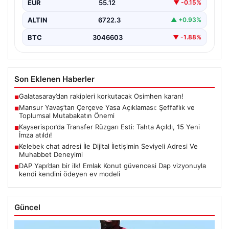
EUR
55.12
▼ -0.15%
Kurulu…
ALTIN
6722.3
▲ +0.93%
BTC
3046603
▼ -1.88%
Son Eklenen Haberler
Galatasaray’dan rakipleri korkutacak Osimhen kararı!
■
Mansur Yavaş’tan Çerçeve Yasa Açıklaması: Şeffaflık ve
■
Toplumsal Mutabakatın Önemi
Kayserispor’da Transfer Rüzgarı Esti: Tahta Açıldı, 15 Yeni
■
İmza atıldı!
Kelebek chat adresi İle Dijital İletişimin Seviyeli Adresi Ve
■
Muhabbet Deneyimi
DAP Yapı’dan bir ilk! Emlak Konut güvencesi Dap vizyonuyla
■
kendi kendini ödeyen ev modeli
Güncel