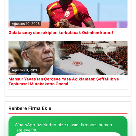
Ağustos 10, 2026
Galatasaray’dan rakipleri korkutacak Osimhen kararı!
Ağustos 9, 2026
Mansur Yavaş’tan Çerçeve Yasa Açıklaması: Şeffaflık ve
Toplumsal Mutabakatın Önemi
Rehbere Firma Ekle
WhatsApp üzerinden bize ulaşın, firmanızı hemen
listeleyelim.