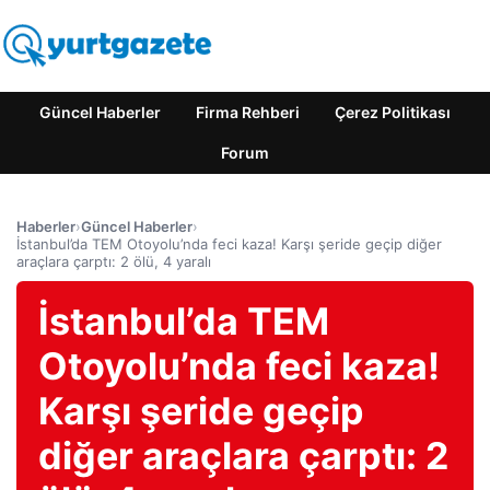
Güncel Haberler
Firma Rehberi
Çerez Politikası
Forum
Haberler
›
Güncel Haberler
›
İstanbul’da TEM Otoyolu’nda feci kaza! Karşı şeride geçip diğer
araçlara çarptı: 2 ölü, 4 yaralı
İstanbul’da TEM
Otoyolu’nda feci kaza!
Karşı şeride geçip
diğer araçlara çarptı: 2