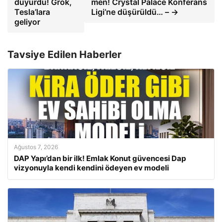
duyurdu! Grok,
men! Crystal Palace Konferans
Tesla’lara
Ligi’ne düşürüldü… – →
geliyor
Tavsiye Edilen Haberler
Ağustos 7, 2026
DAP Yapı’dan bir ilk! Emlak Konut güvencesi Dap
vizyonuyla kendi kendini ödeyen ev modeli