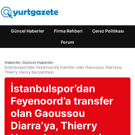
Güncel Haberler
Firma Rehberi
Çerez Politikası
Forum
Haberler
›
Güncel Haberler
›
İstanbulspor’dan Feyenoord’a transfer olan Gaoussou Diarra’ya,
Thierry Henry benzetmesi
İstanbulspor’dan
Feyenoord’a transfer
olan Gaoussou
Diarra’ya, Thierry