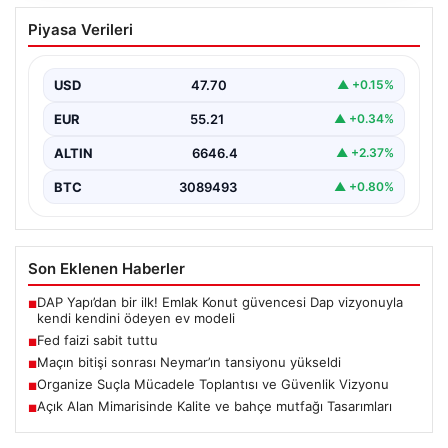
Fed faizi sabit tuttu
Piyasa Verileri
USD
47.70
▲ +0.15%
EUR
55.21
▲ +0.34%
ALTIN
6646.4
▲ +2.37%
BTC
3089493
▲ +0.80%
Son Eklenen Haberler
DAP Yapı’dan bir ilk! Emlak Konut güvencesi Dap vizyonuyla
■
kendi kendini ödeyen ev modeli
Fed faizi sabit tuttu
■
Maçın bitişi sonrası Neymar’ın tansiyonu yükseldi
■
Organize Suçla Mücadele Toplantısı ve Güvenlik Vizyonu
■
Açık Alan Mimarisinde Kalite ve bahçe mutfağı Tasarımları
■