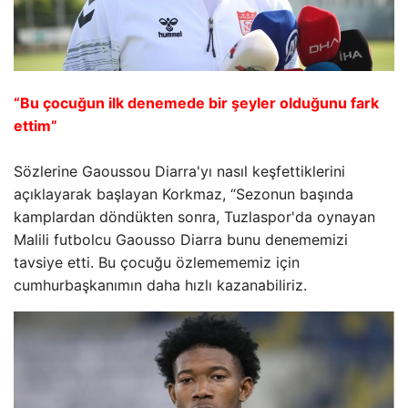
“Bu çocuğun ilk denemede bir şeyler olduğunu fark
ettim”
Sözlerine Gaoussou Diarra'yı nasıl keşfettiklerini
açıklayarak başlayan Korkmaz, “Sezonun başında
kamplardan döndükten sonra, Tuzlaspor'da oynayan
Malili futbolcu Gaousso Diarra bunu denememizi
tavsiye etti. Bu çocuğu özlemememiz için
cumhurbaşkanımın daha hızlı kazanabiliriz.