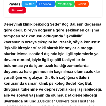
Paylaş:
Twitter
Facebook
WhatsApp
Reddit
Pinterest
Deneyimli klinik psikolog Sedef Koç Bal, işin doğasına
göre değil, bireyin doğasına göre şekillenen çalışma
temposu söz konusu olduğunda “işkoliklik”
kavramının ortaya çıktığını belirterek, şöyle konuştu:
“İşkolik bireyler sürekli olarak bir şeylerle meşgul
olurlar. Mesai saatleri dışında işle ilgili eylemlerin ya
devam etmesi, işiyle ilgili çeşitli faaliyetlerde
bulunması ya da işten uzak kaldığı zamanlarda
doyumsuz hale gelmesinin kaçınılmaz olumsuzluklar
yarattığını vurgulayan Dr. Ruh sağlığına etkileri
konusunda uzman klinik psikolog Sedef Koç Bal,
duygusal tükenme ve depresyonla karşılaşılabileceği,
aile ve sosyal yaşamın da olumsuz etkilenebileceği
uyarısında bulundu.
Üsküdar Üniversitesi Hastanesi