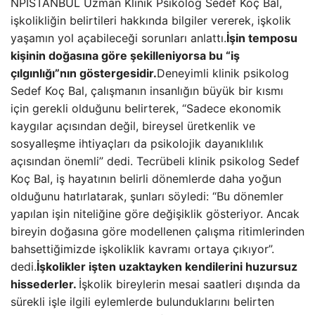
NPİSTANBUL Uzman Klinik Psikolog Sedef Koç Bal,
işkolikliğin belirtileri hakkında bilgiler vererek, işkolik
yaşamın yol açabileceği sorunları anlattı.
İşin temposu
kişinin doğasına göre şekilleniyorsa bu “iş
çılgınlığı”nın göstergesidir.
Deneyimli klinik psikolog
Sedef Koç Bal, çalışmanın insanlığın büyük bir kısmı
için gerekli olduğunu belirterek, “Sadece ekonomik
kaygılar açısından değil, bireysel üretkenlik ve
sosyalleşme ihtiyaçları da psikolojik dayanıklılık
açısından önemli” dedi. Tecrübeli klinik psikolog Sedef
Koç Bal, iş hayatının belirli dönemlerde daha yoğun
olduğunu hatırlatarak, şunları söyledi: “Bu dönemler
yapılan işin niteliğine göre değişiklik gösteriyor. Ancak
bireyin doğasına göre modellenen çalışma ritimlerinden
bahsettiğimizde işkoliklik kavramı ortaya çıkıyor”.
dedi.
İşkolikler işten uzaktayken kendilerini huzursuz
hissederler.
İşkolik bireylerin mesai saatleri dışında da
sürekli işle ilgili eylemlerde bulunduklarını belirten