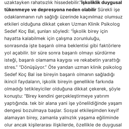
uzaktayken rahatsızlık hissedebilir.”
İşkoliklik duygusal
tükenmeye ve depresyona neden olabilir
Sürekli işe
odaklanmanın ruh sağlığı üzerinde kaçınılmaz olumsuz
etkileri olduğuna dikkat çeken Uzman Klinik Psikolog
Sedef Koç Bal, şunları söyledi: “İşkolik birey için
hayatta kalabilmek için çalışma zorunluluğu,
sonrasında işte başarılı olma beklentisi gibi faktörlere
yol açabilir. bir süre sonra başarılı olmayı sürdürme
isteği, başarılı olamama kaygısı ve rekabetin yarattığı
stres.” “Dönüşüyor.” Öte yandan uzman klinik psikolog
Sedef Koç Bal ise bireyin başarılı olmanın sağladığı
ikincil faydaların, işkolik bireyin genellikle farkında
olmadığı tetikleyiciler olduğuna dikkat çekerek, şöyle
konuştu: “Birey kendini gerçekleştirmeye yatırım
yaptığında. tek bir alana yani işe yönelildiğinde yaşam
dengesi bozulmaya başlar. Sosyal etkileşimden keyif
alamayan birey, zamanla yalnızlık yaşama eğiliminde
olur ancak kişilerarası ilişkilerde, özellikle de duygusal