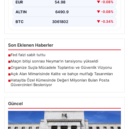
EUR
54.98
▼ -0.08%
ALTIN
6490.9
▼ -0.08%
BTC
3061802
▼ -0.34%
Son Eklenen Haberler
Fed faizi sabit tuttu
■
Maçın bitişi sonrası Neymar’ın tansiyonu yükseldi
■
Organize Suçla Mücadele Toplantısı ve Güvenlik Vizyonu
■
Açık Alan Mimarisinde Kalite ve bahçe mutfağı Tasarımları
■
Hatay’da Özel Kümesinde Değeri Milyonları Bulan Posta
■
Güvercinleri Besleniyor
Güncel