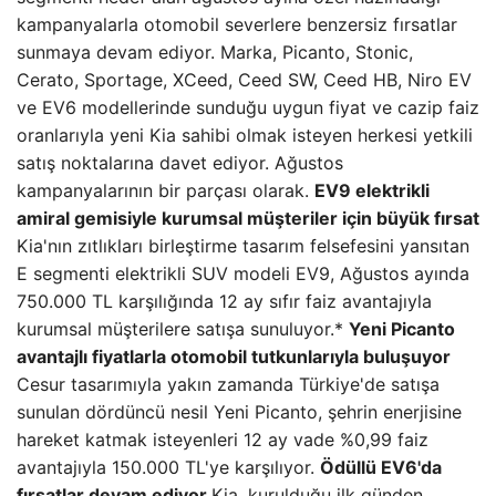
kampanyalarla otomobil severlere benzersiz fırsatlar
sunmaya devam ediyor. Marka, Picanto, Stonic,
Cerato, Sportage, XCeed, Ceed SW, Ceed HB, Niro EV
ve EV6 modellerinde sunduğu uygun fiyat ve cazip faiz
oranlarıyla yeni Kia sahibi olmak isteyen herkesi yetkili
satış noktalarına davet ediyor. Ağustos
kampanyalarının bir parçası olarak.
EV9 elektrikli
amiral gemisiyle kurumsal müşteriler için büyük fırsat
Kia'nın zıtlıkları birleştirme tasarım felsefesini yansıtan
E segmenti elektrikli SUV modeli EV9, Ağustos ayında
750.000 TL karşılığında 12 ay sıfır faiz avantajıyla
kurumsal müşterilere satışa sunuluyor.*
Yeni Picanto
avantajlı fiyatlarla otomobil tutkunlarıyla buluşuyor
Cesur tasarımıyla yakın zamanda Türkiye'de satışa
sunulan dördüncü nesil Yeni Picanto, şehrin enerjisine
hareket katmak isteyenleri 12 ay vade %0,99 faiz
avantajıyla 150.000 TL'ye karşılıyor.
Ödüllü EV6'da
fırsatlar devam ediyor
Kia, kurulduğu ilk günden