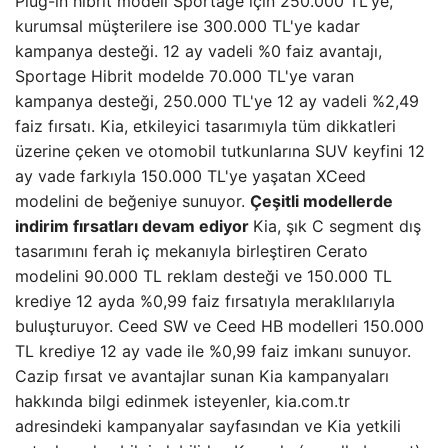
Plug-in hibrit modeli Sportage için 250.000 TL'ye,
kurumsal müşterilere ise 300.000 TL'ye kadar
kampanya desteği. 12 ay vadeli %0 faiz avantajı,
Sportage Hibrit modelde 70.000 TL'ye varan
kampanya desteği, 250.000 TL'ye 12 ay vadeli %2,49
faiz fırsatı. Kia, etkileyici tasarımıyla tüm dikkatleri
üzerine çeken ve otomobil tutkunlarına SUV keyfini 12
ay vade farkıyla 150.000 TL'ye yaşatan XCeed
modelini de beğeniye sunuyor.
Çeşitli modellerde
indirim fırsatları devam ediyor
Kia, şık C segment dış
tasarımını ferah iç mekanıyla birleştiren Cerato
modelini 90.000 TL reklam desteği ve 150.000 TL
krediye 12 ayda %0,99 faiz fırsatıyla meraklılarıyla
buluşturuyor. Ceed SW ve Ceed HB modelleri 150.000
TL krediye 12 ay vade ile %0,99 faiz imkanı sunuyor.
Cazip fırsat ve avantajlar sunan Kia kampanyaları
hakkında bilgi edinmek isteyenler, kia.com.tr
adresindeki kampanyalar sayfasından ve Kia yetkili