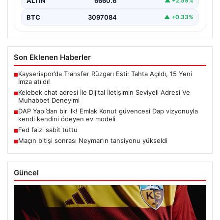
ALTIN
6660.6
▲ +2.59%
BTC
3097084
▲ +0.33%
Son Eklenen Haberler
Kayserispor’da Transfer Rüzgarı Esti: Tahta Açıldı, 15 Yeni
■
İmza atıldı!
Kelebek chat adresi İle Dijital İletişimin Seviyeli Adresi Ve
■
Muhabbet Deneyimi
DAP Yapı’dan bir ilk! Emlak Konut güvencesi Dap vizyonuyla
■
kendi kendini ödeyen ev modeli
Fed faizi sabit tuttu
■
Maçın bitişi sonrası Neymar’ın tansiyonu yükseldi
■
Güncel