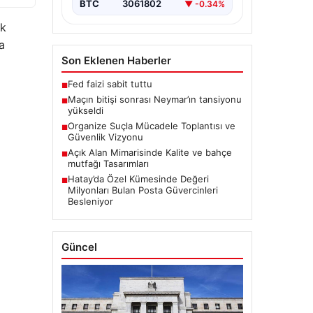
BTC
3061802
▼ -0.34%
ık
a
Son Eklenen Haberler
Fed faizi sabit tuttu
■
Maçın bitişi sonrası Neymar’ın tansiyonu
■
yükseldi
Organize Suçla Mücadele Toplantısı ve
■
Güvenlik Vizyonu
Açık Alan Mimarisinde Kalite ve bahçe
■
mutfağı Tasarımları
Hatay’da Özel Kümesinde Değeri
■
Milyonları Bulan Posta Güvercinleri
Besleniyor
Güncel