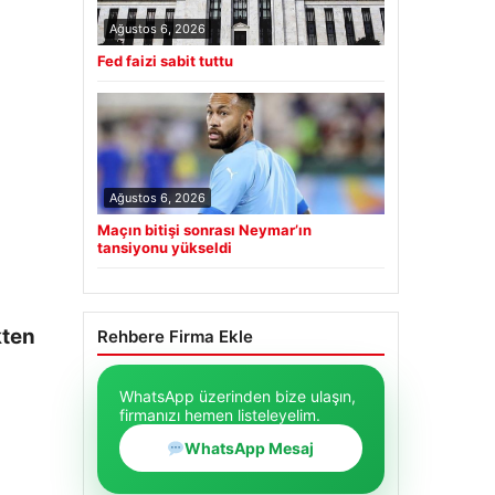
Ağustos 6, 2026
Fed faizi sabit tuttu
Ağustos 6, 2026
Maçın bitişi sonrası Neymar’ın
tansiyonu yükseldi
kten
Rehbere Firma Ekle
WhatsApp üzerinden bize ulaşın,
firmanızı hemen listeleyelim.
WhatsApp Mesaj