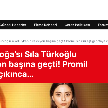
Güncel Haberler
Firma Rehberi
Çerez Politikası
Foru
 Türkoğlu alkollüyken direksiyon başına geçti! Promil sınırını aştığı ortaya 
Doğa’sı Sıla Türkoğlu
on başına geçti! Promil
 çıkınca…