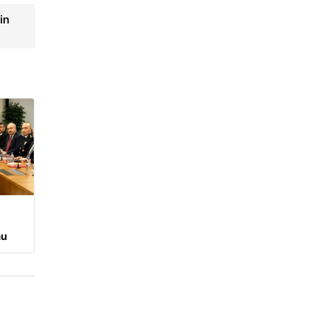
in
nu