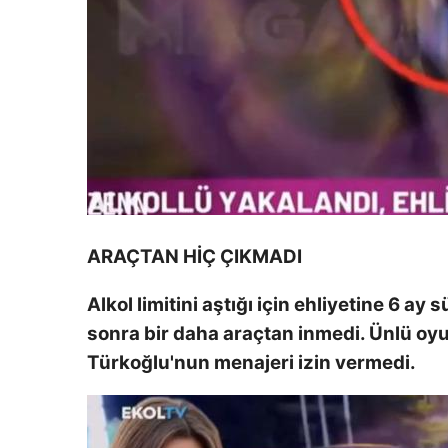
ARAÇTAN HİÇ ÇIKMADI
Alkol limitini aştığı için ehliyetine 6 a
sonra bir daha araçtan inmedi. Ünlü oy
Türkoğlu'nun menajeri izin vermedi.