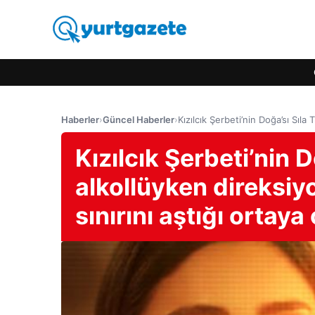
Haberler
›
Güncel Haberler
›
Kızılcık Şerbeti’nin Doğa’sı Sıla
Kızılcık Şerbeti’nin 
alkollüyken direksiy
sınırını aştığı ortaya