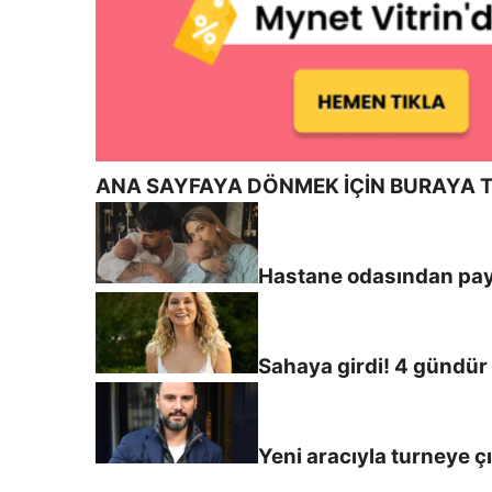
ANA SAYFAYA DÖNMEK İÇİN BURAYA T
Hastane odasından payl
Sahaya girdi! 4 gündü
Yeni aracıyla turneye ç