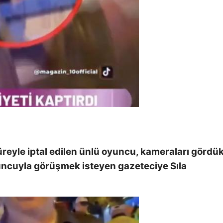
y süreyle iptal edilen ünlü oyuncu, kameraları gördü
uncuyla görüşmek isteyen gazeteciye Sıla