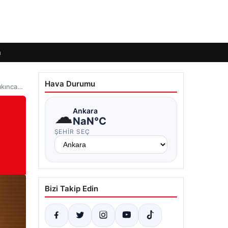
m
Hava Durumu
çıkınca…
☁
Ankara
NaN°C
ŞEHIR SEÇ
Bizi Takip Edin