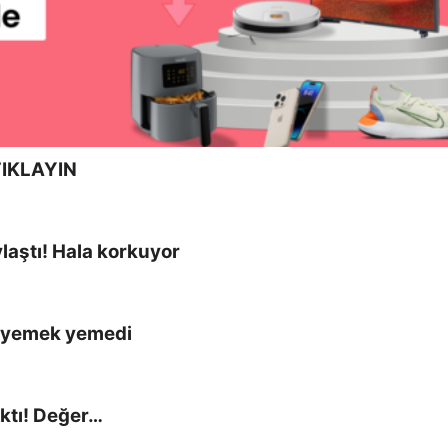
IKLAYIN
aştı! Hala korkuyor
r yemek yemedi
ıktı! Değer…