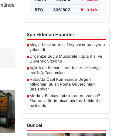
lümünde
BTC
3061802
▼ -0.34%
Son Eklenen Haberler
Maçın bitişi sonrası Neymar’ın tansiyonu
■
yükseldi
Organize Suçla Mücadele Toplantısı ve
■
Güvenlik Vizyonu
Açık Alan Mimarisinde Kalite ve bahçe
■
mutfağı Tasarımları
Hatay’da Özel Kümesinde Değeri
■
Milyonları Bulan Posta Güvercinleri
Besleniyor
Merkez Bankası faiz kararı ne zaman?
■
Ekonomistlerin nisan ayı faiz beklentisi
belli oldu
Güncel