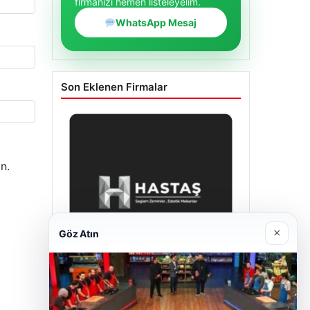
firmanızı hemen listeleyelim.
WhatsApp Mesaj
Son Eklenen Firmalar
n.
×
Göz Atın
Enes Kaplan Avukatlık Bürosu