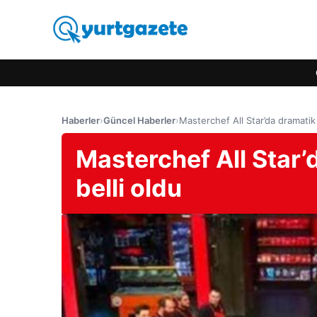
Haberler
›
Güncel Haberler
›
Masterchef All Star’da dramatik
Masterchef All Star’
belli oldu