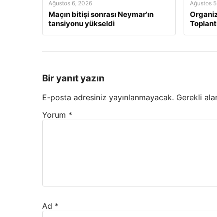
Ağustos 6, 2026
Ağustos 5
Maçın bitişi sonrası Neymar’ın
Organi
tansiyonu yükseldi
Toplant
Bir yanıt yazın
E-posta adresiniz yayınlanmayacak.
Gerekli ala
Yorum
*
Ad
*