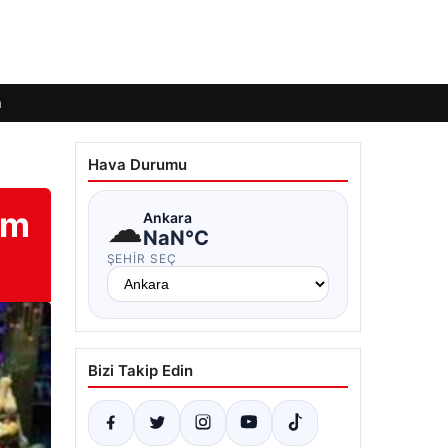
m
Hava Durumu
im
☁
Ankara
NaN°C
ŞEHIR SEÇ
Bizi Takip Edin