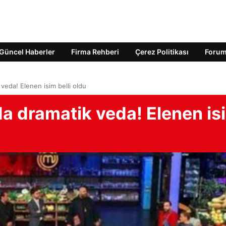
Güncel Haberler
Firma Rehberi
Çerez Politikası
Foru
 veda! Elenen isim belli oldu
da dramatik veda! Elenen is