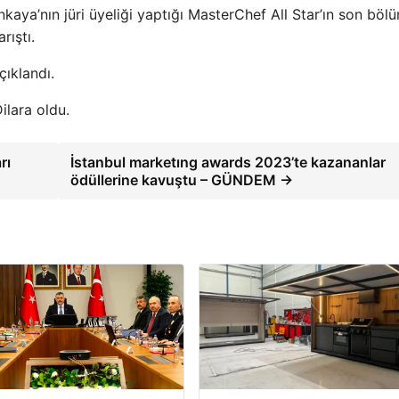
aya’nın jüri üyeliği yaptığı MasterChef All Star’ın son bö
rıştı.
ıklandı.
ilara oldu.
rı
İstanbul marketıng awards 2023’te kazananlar
ödüllerine kavuştu – GÜNDEM →