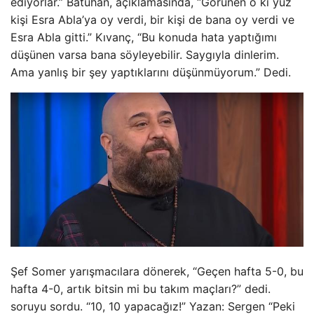
ediyorlar.” Batuhan, açıklamasında, “Görünen o ki yüz
kişi Esra Abla’ya oy verdi, bir kişi de bana oy verdi ve
Esra Abla gitti.” Kıvanç, “Bu konuda hata yaptığımı
düşünen varsa bana söyleyebilir. Saygıyla dinlerim.
Ama yanlış bir şey yaptıklarını düşünmüyorum.” Dedi.
Şef Somer yarışmacılara dönerek, “Geçen hafta 5-0, bu
hafta 4-0, artık bitsin mi bu takım maçları?” dedi.
soruyu sordu. “10, 10 yapacağız!” Yazan: Sergen “Peki