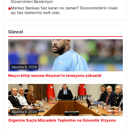
Güvercinleri Besleniyor
Merkez Bankası faiz kararı ne zaman? Ekonomistlerin nisan
■
ayı faiz beklentisi belli oldu
Güncel
Ağustos 6, 2026
Maçın bitişi sonrası Neymar’ın tansiyonu yükseldi
Ağustos 5, 2026
Organize Suçla Mücadele Toplantısı ve Güvenlik Vizyonu