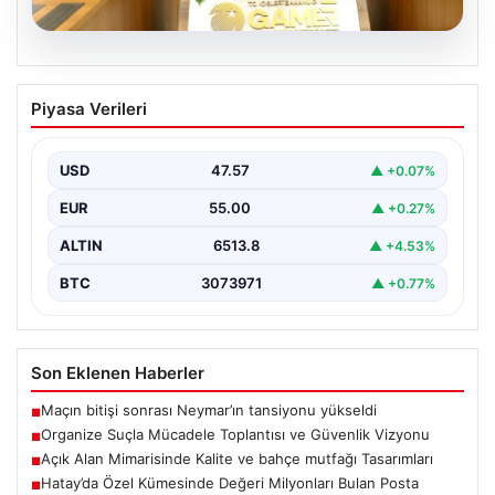
05.08.2026
Organize Suçla Mücadele Toplantısı ve
Piyasa Verileri
Güvenlik Vizyonu
İçişleri Bakanlığı, organize suçlar ve kaçakçılıkla
mücadele alanında yeni bir dönemi başlatmak amacıyla
USD
47.57
▲ +0.07%
önemli…
EUR
55.00
▲ +0.27%
ALTIN
6513.8
▲ +4.53%
BTC
3073971
▲ +0.77%
Son Eklenen Haberler
Maçın bitişi sonrası Neymar’ın tansiyonu yükseldi
■
Organize Suçla Mücadele Toplantısı ve Güvenlik Vizyonu
■
Açık Alan Mimarisinde Kalite ve bahçe mutfağı Tasarımları
■
Hatay’da Özel Kümesinde Değeri Milyonları Bulan Posta
■