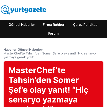
Güncel Haberler
Firma Rehberi
Çerez Politikası
Forum
Haberler
›
Güncel Haberler
›
MasterChef’te Tahsin’den Somer Şef’e olay yanıt! “Hiç senaryo
yazmaya gerek yok!”
MasterChef’te
Tahsin’den Somer
Şef’e olay yanıt! “Hiç
senaryo yazmaya