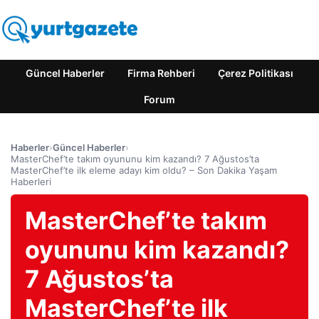
Güncel Haberler
Firma Rehberi
Çerez Politikası
Forum
Haberler
›
Güncel Haberler
›
MasterChef’te takım oyununu kim kazandı? 7 Ağustos’ta
MasterChef’te ilk eleme adayı kim oldu? – Son Dakika Yaşam
Haberleri
MasterChef’te takım
oyununu kim kazandı?
7 Ağustos’ta
MasterChef’te ilk