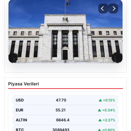
06.08.2026
Fed faizi sabit tuttu
Piyasa Verileri
USD
47.70
▲ +0.15%
EUR
55.21
▲ +0.34%
ALTIN
6646.4
▲ +2.37%
BTC
3089493
▲ +0.80%