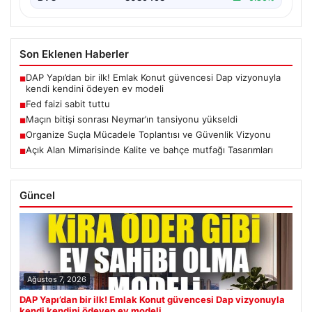
Son Eklenen Haberler
DAP Yapı’dan bir ilk! Emlak Konut güvencesi Dap vizyonuyla
■
kendi kendini ödeyen ev modeli
Fed faizi sabit tuttu
■
Maçın bitişi sonrası Neymar’ın tansiyonu yükseldi
■
Organize Suçla Mücadele Toplantısı ve Güvenlik Vizyonu
■
Açık Alan Mimarisinde Kalite ve bahçe mutfağı Tasarımları
■
Güncel
Ağustos 7, 2026
DAP Yapı’dan bir ilk! Emlak Konut güvencesi Dap vizyonuyla
kendi kendini ödeyen ev modeli