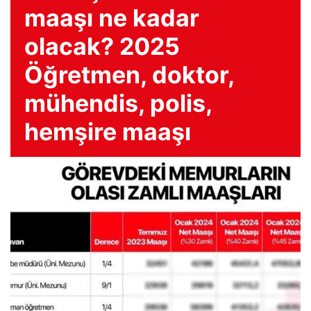
maaşı ne kadar
olacak? 2025
Öğretmen, doktor,
mühendis, polis,
hemşire maaşı