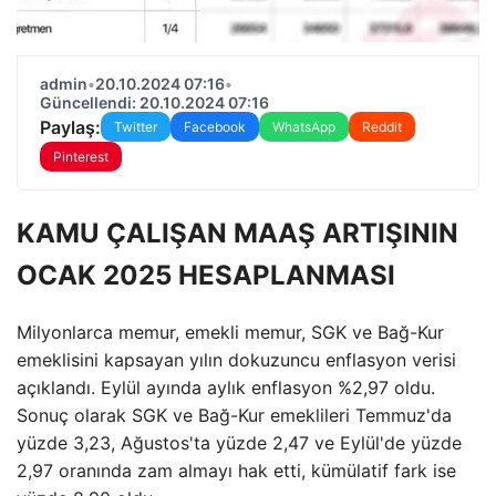
admin
•
20.10.2024 07:16
•
Güncellendi: 20.10.2024 07:16
Paylaş:
Twitter
Facebook
WhatsApp
Reddit
Pinterest
KAMU ÇALIŞAN MAAŞ ARTIŞININ
OCAK 2025 HESAPLANMASI
Milyonlarca memur, emekli memur, SGK ve Bağ-Kur
emeklisini kapsayan yılın dokuzuncu enflasyon verisi
açıklandı. Eylül ayında aylık enflasyon %2,97 oldu.
Sonuç olarak SGK ve Bağ-Kur emeklileri Temmuz'da
yüzde 3,23, Ağustos'ta yüzde 2,47 ve Eylül'de yüzde
2,97 oranında zam almayı hak etti, kümülatif fark ise