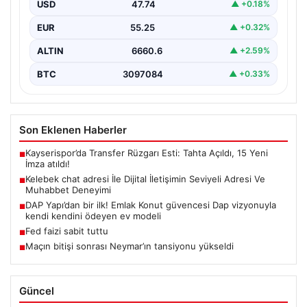
kurması ciddi bir hassasiyet barındırmaktadır. Güncel
USD
47.74
▲ +0.18%
olarak…
EUR
55.25
▲ +0.32%
ALTIN
6660.6
▲ +2.59%
BTC
3097084
▲ +0.33%
Son Eklenen Haberler
Kayserispor’da Transfer Rüzgarı Esti: Tahta Açıldı, 15 Yeni
■
İmza atıldı!
Kelebek chat adresi İle Dijital İletişimin Seviyeli Adresi Ve
■
Muhabbet Deneyimi
DAP Yapı’dan bir ilk! Emlak Konut güvencesi Dap vizyonuyla
■
kendi kendini ödeyen ev modeli
Fed faizi sabit tuttu
■
Maçın bitişi sonrası Neymar’ın tansiyonu yükseldi
■
Güncel