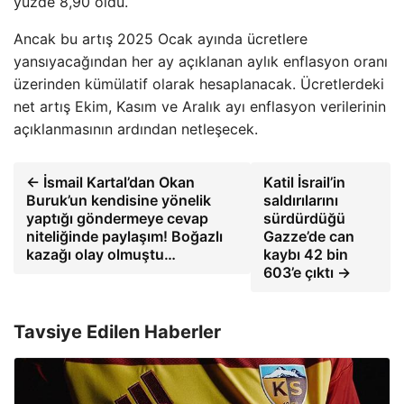
yüzde 8,90 oldu.
Ancak bu artış 2025 Ocak ayında ücretlere
yansıyacağından her ay açıklanan aylık enflasyon oranı
üzerinden kümülatif olarak hesaplanacak. Ücretlerdeki
net artış Ekim, Kasım ve Aralık ayı enflasyon verilerinin
açıklanmasının ardından netleşecek.
← İsmail Kartal’dan Okan
Katil İsrail’in
Buruk’un kendisine yönelik
saldırılarını
yaptığı göndermeye cevap
sürdürdüğü
niteliğinde paylaşım! Boğazlı
Gazze’de can
kazağı olay olmuştu…
kaybı 42 bin
603’e çıktı →
Tavsiye Edilen Haberler