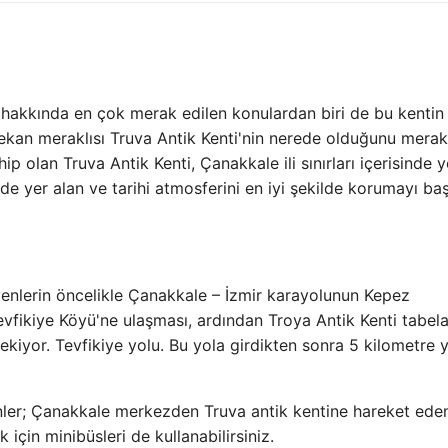
 hakkında en çok merak edilen konulardan biri de bu kentin
ekan meraklısı Truva Antik Kenti'nin nerede olduğunu merak
ip olan Truva Antik Kenti, Çanakkale ili sınırları içerisinde y
de yer alan ve tarihi atmosferini en iyi şekilde korumayı ba
yenlerin öncelikle Çanakkale – İzmir karayolunun Kepez
vfikiye Köyü'ne ulaşması, ardından Troya Antik Kenti tabel
kiyor. Tevfikiye yolu. Bu yola girdikten sonra 5 kilometre y
enler; Çanakkale merkezden Truva antik kentine hareket ede
 için minibüsleri de kullanabilirsiniz.