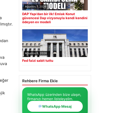
Ağustos 7, 2026
DAP Yapı’dan bir ilk! Emlak Konut
a
güvencesi Dap vizyonuyla kendi kendini
ödeyen ev modeli
lmıştır.
ından
Ağustos 6, 2026
uva
Fed faizi sabit tuttu
ruva
değer
Rehbere Firma Ekle
jik
WhatsApp üzerinden bize ulaşın,
firmanızı hemen listeleyelim.
WhatsApp Mesaj