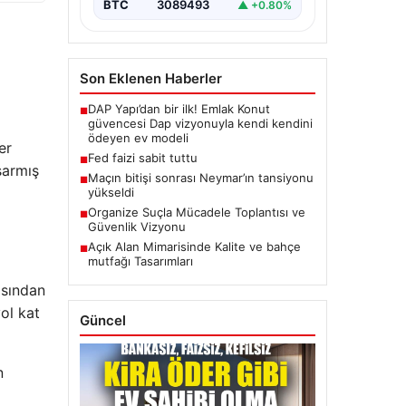
BTC
3089493
▲ +0.80%
Son Eklenen Haberler
DAP Yapı’dan bir ilk! Emlak Konut
■
güvencesi Dap vizyonuyla kendi kendini
ödeyen ev modeli
er
Fed faizi sabit tuttu
■
şarmış
Maçın bitişi sonrası Neymar’ın tansiyonu
■
yükseldi
Organize Suçla Mücadele Toplantısı ve
■
Güvenlik Vizyonu
Açık Alan Mimarisinde Kalite ve bahçe
■
mutfağı Tasarımları
asından
ol kat
Güncel
n