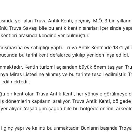
sında yer alan Truva Antik Kenti, geçmişi M.Ö. 3 bin yılların
nlü Truva Savaşı bile bu antik kentin sınırları içerisinde yapı
 kentleri arasında kendine yer bulmuştur.
yarışmasına ev sahipliği yaptı. Truva Antik Kenti'nde 1871 yıl
nucunda bu tarihi kent defalarca yıkılıp yeniden inşa edildi.
unmaktadır. Kentin turizmi açısından büyük önem taşıyan Tr
a Miras Listesi'ne alınmış ve bu tarihte tescil edilmiştir. T
 edilmektedir.
uğu bir kent olan Truva Antik Kenti, her yönüyle görülmeye 
iş dönemlerin kapılarını aralıyor. Truva Antik Kenti, bölgede
nde yer alıyor. Yaşadığım çağda bile bu bölgede önemli arkeolo
lginç yapı ve kalıntı bulunmaktadır. Bunların başında Troya