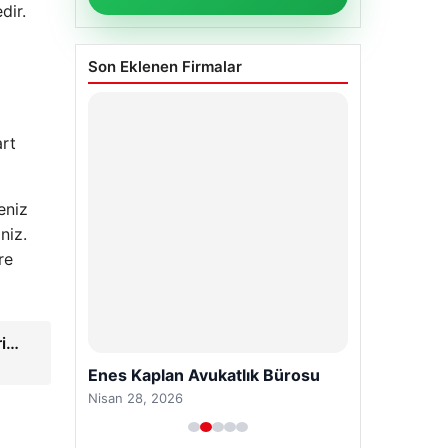
dir.
Son Eklenen Firmalar
art
eniz
niz.
re
ri…
Enes Kaplan Avukatlık Bürosu
Nisan 28, 2026