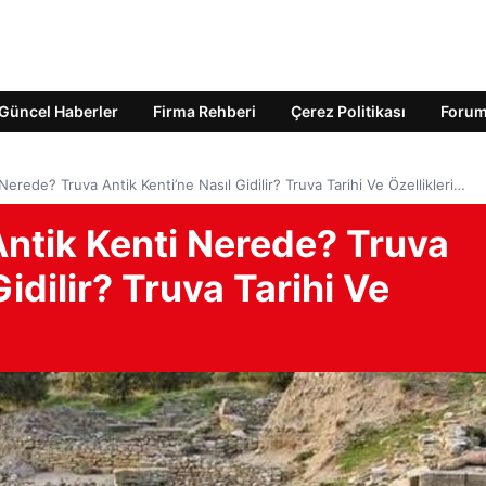
Güncel Haberler
Firma Rehberi
Çerez Politikası
Foru
Nerede? Truva Antik Kenti’ne Nasıl Gidilir? Truva Tarihi Ve Özellikleri…
Antik Kenti Nerede? Truva
Gidilir? Truva Tarihi Ve