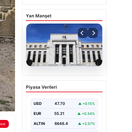
Yan Manşet
06.08.2026
Fed faizi sabit tuttu
Piyasa Verileri
USD
47.70
▲ +0.15%
EUR
55.21
▲ +0.34%
ALTIN
6646.4
▲ +2.37%
rest