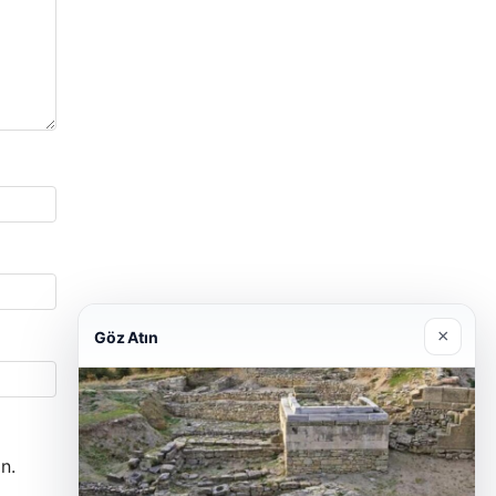
×
Göz Atın
n.