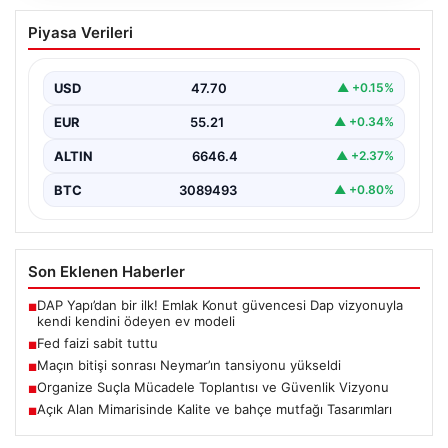
Fed faizi sabit tuttu
Piyasa Verileri
USD
47.70
▲ +0.15%
EUR
55.21
▲ +0.34%
ALTIN
6646.4
▲ +2.37%
BTC
3089493
▲ +0.80%
Son Eklenen Haberler
DAP Yapı’dan bir ilk! Emlak Konut güvencesi Dap vizyonuyla
■
kendi kendini ödeyen ev modeli
Fed faizi sabit tuttu
■
Maçın bitişi sonrası Neymar’ın tansiyonu yükseldi
■
Organize Suçla Mücadele Toplantısı ve Güvenlik Vizyonu
■
Açık Alan Mimarisinde Kalite ve bahçe mutfağı Tasarımları
■