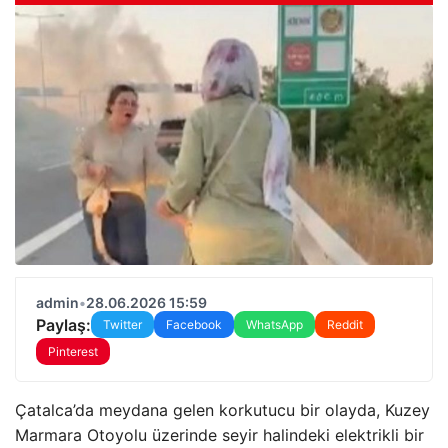
admin
•
28.06.2026 15:59
Paylaş:
Twitter
Facebook
WhatsApp
Reddit
Pinterest
Çatalca’da meydana gelen korkutucu bir olayda, Kuzey
Marmara Otoyolu üzerinde seyir halindeki elektrikli bir