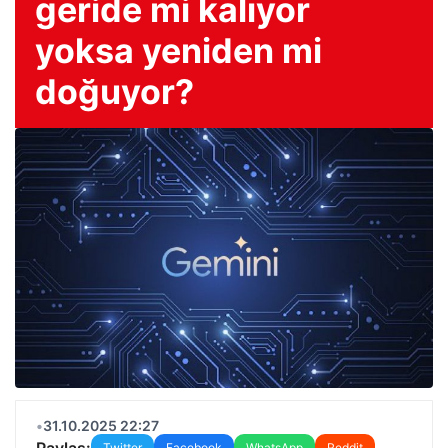
geride mi kalıyor
yoksa yeniden mi
doğuyor?
•
31.10.2025 22:27
Paylaş:
Twitter
Facebook
WhatsApp
Reddit