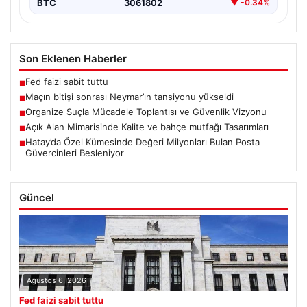
BTC
3061802
▼ -0.34%
Son Eklenen Haberler
Fed faizi sabit tuttu
■
Maçın bitişi sonrası Neymar’ın tansiyonu yükseldi
■
Organize Suçla Mücadele Toplantısı ve Güvenlik Vizyonu
■
Açık Alan Mimarisinde Kalite ve bahçe mutfağı Tasarımları
■
Hatay’da Özel Kümesinde Değeri Milyonları Bulan Posta
■
Güvercinleri Besleniyor
Güncel
Ağustos 6, 2026
Fed faizi sabit tuttu