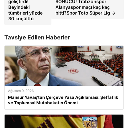
geliştirdi!
SONUCU! Trabzonspor
Beyindeki
Alanyaspor maçı kaç kaç
tümörleri yüzde
bitti?Spor Toto Süper Lig →
30 küçülttü
Tavsiye Edilen Haberler
Ağustos 9, 2026
Mansur Yavaş’tan Çerçeve Yasa Açıklaması: Şeffaflık
ve Toplumsal Mutabakatın Önemi