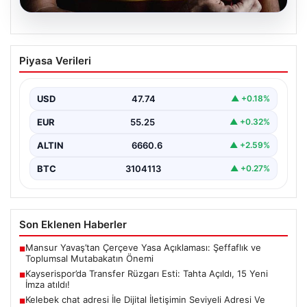
08.08.2026
Kayserispor’da Transfer Rüzgarı Esti:
Piyasa Verileri
Tahta Açıldı, 15 Yeni İmza atıldı!
Türkiye’nin köklü kulüplerinden Kayserispor, transfer
sezonunda büyük bir adım atarak resmi olarak transfer
USD
47.74
▲ +0.18%
engelini…
EUR
55.25
▲ +0.32%
ALTIN
6660.6
▲ +2.59%
BTC
3104113
▲ +0.27%
Son Eklenen Haberler
Mansur Yavaş’tan Çerçeve Yasa Açıklaması: Şeffaflık ve
■
Toplumsal Mutabakatın Önemi
Kayserispor’da Transfer Rüzgarı Esti: Tahta Açıldı, 15 Yeni
■
İmza atıldı!
Kelebek chat adresi İle Dijital İletişimin Seviyeli Adresi Ve
■