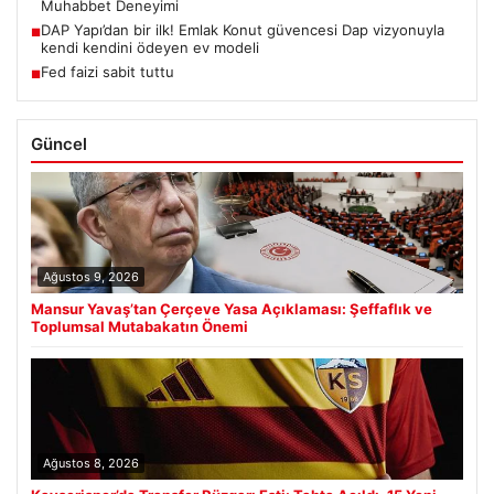
Muhabbet Deneyimi
DAP Yapı’dan bir ilk! Emlak Konut güvencesi Dap vizyonuyla
■
kendi kendini ödeyen ev modeli
Fed faizi sabit tuttu
■
Güncel
Ağustos 9, 2026
Mansur Yavaş’tan Çerçeve Yasa Açıklaması: Şeffaflık ve
Toplumsal Mutabakatın Önemi
Ağustos 8, 2026