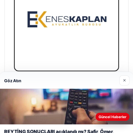
×
Göz Atın
Enes Kaplan Avukatlık Bürosu
Nisan 28, 2026
Güncel Haberler
Web sitemizi nasıl kullandığınızı daha iyi anlayabilmek,
deneyiminizi kişiselleştirmek ve geliştirmek amacıyla çerezler
REYTİNG SONUÇLARI açıklandı mı? Safir, Ömer,