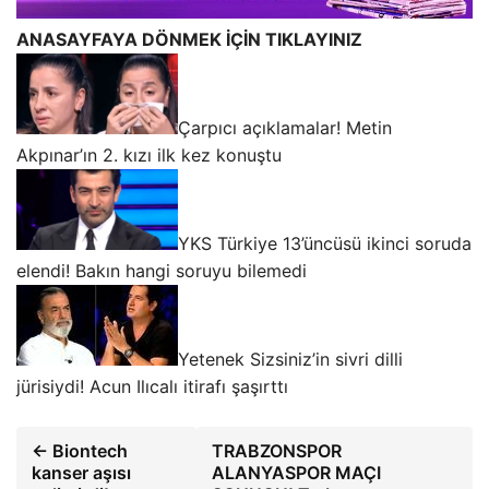
ANASAYFAYA DÖNMEK İÇİN TIKLAYINIZ
Çarpıcı açıklamalar! Metin
Akpınar’ın 2. kızı ilk kez konuştu
YKS Türkiye 13’üncüsü ikinci soruda
elendi! Bakın hangi soruyu bilemedi
Yetenek Sizsiniz’in sivri dilli
jürisiydi! Acun Ilıcalı itirafı şaşırttı
← Biontech
TRABZONSPOR
kanser aşısı
ALANYASPOR MAÇI