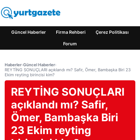
Güncel Haberler
Firma Rehberi
Çerez Politikası
Forum
Haberler
›
Güncel Haberler
›
REYTİNG SONUÇLARI açıklandı mı? Safir, Ömer, Bambaşka Biri 23
Ekim reyting birincisi kim?
REYTİNG SONUÇLARI
açıklandı mı? Safir,
Ömer, Bambaşka Biri
23 Ekim reyting