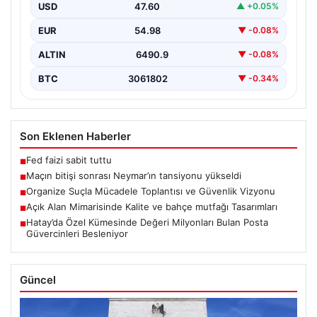
gergin anlar yaşandı. Tribünlerin coşkusu ve sahadaki
USD
47.60
▲ +0.05%
yüksek…
EUR
54.98
▼ -0.08%
ALTIN
6490.9
▼ -0.08%
BTC
3061802
▼ -0.34%
Son Eklenen Haberler
Fed faizi sabit tuttu
■
Maçın bitişi sonrası Neymar’ın tansiyonu yükseldi
■
Organize Suçla Mücadele Toplantısı ve Güvenlik Vizyonu
■
Açık Alan Mimarisinde Kalite ve bahçe mutfağı Tasarımları
■
Hatay’da Özel Kümesinde Değeri Milyonları Bulan Posta
■
Güvercinleri Besleniyor
Güncel