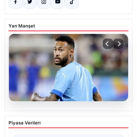
Yan Manşet
06.08.2026
Maçın bitişi sonrası Neymar’ın
Piyasa Verileri
tansiyonu yükseldi
Karşılaşmanın bitiş düdüğünün ardından saha kenarında