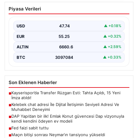
Kelebek chat adresi İle Dijital İletişimin
Piyasa Verileri
Seviyeli Adresi Ve Muhabbet Deneyimi
Sanal dünyasında insanların güvenli bir şekilde irtibat
kurması ciddi bir hassasiyet barındırmaktadır. Güncel
USD
47.74
▲ +0.18%
olarak…
EUR
55.25
▲ +0.32%
ALTIN
6660.6
▲ +2.59%
BTC
3097084
▲ +0.33%
Son Eklenen Haberler
Kayserispor’da Transfer Rüzgarı Esti: Tahta Açıldı, 15 Yeni
■
İmza atıldı!
Kelebek chat adresi İle Dijital İletişimin Seviyeli Adresi Ve
■
Muhabbet Deneyimi
DAP Yapı’dan bir ilk! Emlak Konut güvencesi Dap vizyonuyla
■
kendi kendini ödeyen ev modeli
Fed faizi sabit tuttu
■
Maçın bitişi sonrası Neymar’ın tansiyonu yükseldi
■