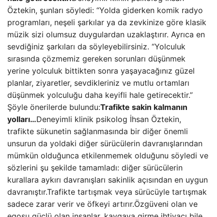
Öztekin, şunları söyledi: “Yolda giderken komik radyo
programları, neşeli şarkılar ya da zevkinize göre klasik
müzik sizi olumsuz duygulardan uzaklaştırır. Ayrıca en
sevdiğiniz şarkıları da söyleyebilirsiniz. “Yolculuk
sırasında çözmemiz gereken sorunları düşünmek
yerine yolculuk bittikten sonra yaşayacağınız güzel
planlar, ziyaretler, sevdikleriniz ve mutlu ortamları
düşünmek yolculuğu daha keyifli hale getirecektir.”
Şöyle önerilerde bulundu:
Trafikte sakin kalmanın
yolları…
Deneyimli klinik psikolog İhsan Öztekin,
trafikte sükunetin sağlanmasında bir diğer önemli
unsurun da yoldaki diğer sürücülerin davranışlarından
mümkün olduğunca etkilenmemek olduğunu söyledi ve
sözlerini şu şekilde tamamladı: diğer sürücülerin
kurallara aykırı davranışları sakinlik açısından en uygun
davranıştır.Trafikte tartışmak veya sürücüyle tartışmak
sadece zarar verir ve öfkeyi artırır.Özgüveni olan ve
egosu güçlü olan insanlar, kavgaya girme ihtiyacı bile