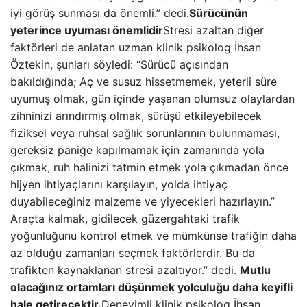
iyi görüş sunması da önemli.” dedi.
Sürücünün
yeterince uyuması önemlidir
Stresi azaltan diğer
faktörleri de anlatan uzman klinik psikolog İhsan
Öztekin, şunları söyledi: “Sürücü açısından
bakıldığında; Aç ve susuz hissetmemek, yeterli süre
uyumuş olmak, gün içinde yaşanan olumsuz olaylardan
zihninizi arındırmış olmak, sürüşü etkileyebilecek
fiziksel veya ruhsal sağlık sorunlarının bulunmaması,
gereksiz paniğe kapılmamak için zamanında yola
çıkmak, ruh halinizi tatmin etmek yola çıkmadan önce
hijyen ihtiyaçlarını karşılayın, yolda ihtiyaç
duyabileceğiniz malzeme ve yiyecekleri hazırlayın.”
Araçta kalmak, gidilecek güzergahtaki trafik
yoğunluğunu kontrol etmek ve mümkünse trafiğin daha
az olduğu zamanları seçmek faktörlerdir. Bu da
trafikten kaynaklanan stresi azaltıyor.” dedi.
Mutlu
olacağınız ortamları düşünmek yolculuğu daha keyifli
hale getirecektir.
Deneyimli klinik psikolog İhsan