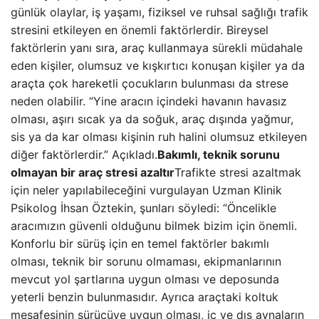
günlük olaylar, iş yaşamı, fiziksel ve ruhsal sağlığı trafik
stresini etkileyen en önemli faktörlerdir. Bireysel
faktörlerin yanı sıra, araç kullanmaya sürekli müdahale
eden kişiler, olumsuz ve kışkırtıcı konuşan kişiler ya da
araçta çok hareketli çocukların bulunması da strese
neden olabilir. “Yine aracın içindeki havanın havasız
olması, aşırı sıcak ya da soğuk, araç dışında yağmur,
sis ya da kar olması kişinin ruh halini olumsuz etkileyen
diğer faktörlerdir.” Açıkladı.
Bakımlı, teknik sorunu
olmayan bir araç stresi azaltır
Trafikte stresi azaltmak
için neler yapılabileceğini vurgulayan Uzman Klinik
Psikolog İhsan Öztekin, şunları söyledi: “Öncelikle
aracımızın güvenli olduğunu bilmek bizim için önemli.
Konforlu bir sürüş için en temel faktörler bakımlı
olması, teknik bir sorunu olmaması, ekipmanlarının
mevcut yol şartlarına uygun olması ve deposunda
yeterli benzin bulunmasıdır. Ayrıca araçtaki koltuk
mesafesinin sürücüye uygun olması, iç ve dış aynaların