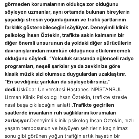
görmeden korumalarının oldukça zor olduğunu
söyleyen uzmanlar, aynı ortamda bulunan bireylerin
yaşadığı stresin yoğunluğunun ve trafik şartlarının
farklılık gösterebileceğini söylüyor.
Deneyimli klinik
psikolog İhsan Öztekin, trafikte sakin kalmanın bir
diğer önemli unsurunun da yoldaki diğer sürücülerin
davranışlarından mümkün olduğunca etkilenmemek
olduğunu söyledi.
“Yolculuk sırasında eğlenceli radyo
programları, neşeli şarkılar ya da zevkinize göre
klasik müzik sizi olumsuz duygulardan uzaklaştırır.
“En sevdiğiniz şarkıları da söyleyebilirsiniz.”
dedi.
Üsküdar Üniversitesi Hastanesi NPİSTANBUL
Uzman Klinik Psikolog İhsan Öztekin, trafikte stresle
nasıl başa çıkılacağını anlattı.
Trafikte geçirilen
saatlerde insanların ruh sağlıklarını korumaları
zorlaşıyor.
Deneyimli klinik psikolog İhsan Öztekin, hızlı
yaşam temposunun ve büyüyen şehirlerin kaçınılmaz
sonu gibi görünen yoğun trafiğin artık hayatın bir