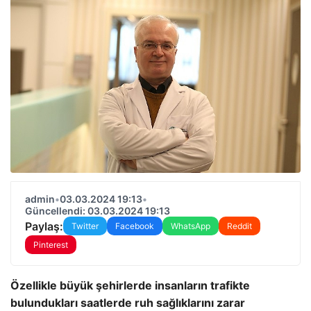
admin
•
03.03.2024 19:13
•
Güncellendi: 03.03.2024 19:13
Paylaş:
Twitter
Facebook
WhatsApp
Reddit
Pinterest
Özellikle büyük şehirlerde insanların trafikte
bulundukları saatlerde ruh sağlıklarını zarar