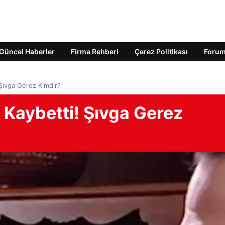
Güncel Haberler
Firma Rehberi
Çerez Politikası
Foru
 Şıvga Gerez Kimdir?
 Kaybetti! Şıvga Gerez