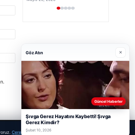
×
Göz Atın
n.
Güncel Haberler
Şıvga Gerez Hayatını Kaybetti! Şıvga
Gerez Kimdir?
Şubat 10, 2026
ıyoruz.
Çerez Politikamız
Reddet
Kabul Et