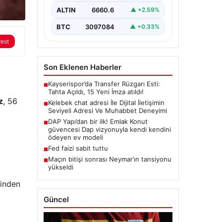
ciddi bir hassasiyet
ALTIN
6660.6
▲ +2.59%
barındırmaktadır. Güncel olarak…
BTC
3097084
▲ +0.33%
rest
Son Eklenen Haberler
Kayserispor’da Transfer Rüzgarı Esti:
■
Tahta Açıldı, 15 Yeni İmza atıldı!
z
, 56
Kelebek chat adresi İle Dijital İletişimin
■
Seviyeli Adresi Ve Muhabbet Deneyimi
DAP Yapı’dan bir ilk! Emlak Konut
■
güvencesi Dap vizyonuyla kendi kendini
ödeyen ev modeli
Fed faizi sabit tuttu
■
Maçın bitişi sonrası Neymar’ın tansiyonu
■
yükseldi
rinden
Güncel