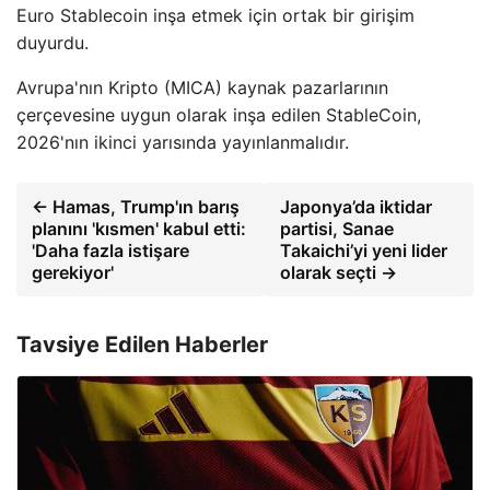
Euro Stablecoin inşa etmek için ortak bir girişim
duyurdu.
Avrupa'nın Kripto (MICA) kaynak pazarlarının
çerçevesine uygun olarak inşa edilen StableCoin,
2026'nın ikinci yarısında yayınlanmalıdır.
← Hamas, Trump'ın barış
Japonya’da iktidar
planını 'kısmen' kabul etti:
partisi, Sanae
'Daha fazla istişare
Takaichi’yi yeni lider
gerekiyor'
olarak seçti →
Tavsiye Edilen Haberler