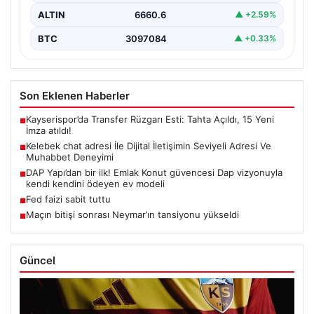
ALTIN
6660.6
▲ +2.59%
BTC
3097084
▲ +0.33%
Son Eklenen Haberler
Kayserispor’da Transfer Rüzgarı Esti: Tahta Açıldı, 15 Yeni
■
İmza atıldı!
Kelebek chat adresi İle Dijital İletişimin Seviyeli Adresi Ve
■
Muhabbet Deneyimi
DAP Yapı’dan bir ilk! Emlak Konut güvencesi Dap vizyonuyla
■
kendi kendini ödeyen ev modeli
Fed faizi sabit tuttu
■
Maçın bitişi sonrası Neymar’ın tansiyonu yükseldi
■
Güncel