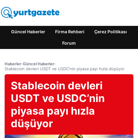
Güncel Haberler
Firma Rehberi
Çerez Politikası
Forum
Haberler
›
Güncel Haberler
›
Stablecoin devleri USDT ve USDC’nin piyasa payı hızla düşüyor
Stablecoin devleri
USDT ve USDC’nin
piyasa payı hızla
düşüyor