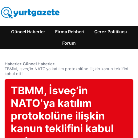
Güncel Haberler
Firma Rehberi
Çerez Politikası
Forum
Haberler
›
Güncel Haberler
›
TBMM, İsveç’in NATO’ya katılım protokolüne ilişkin kanun teklifini
kabul etti
TBMM, İsveç’in
NATO’ya katılım
protokolüne ilişkin
kanun teklifini kabul