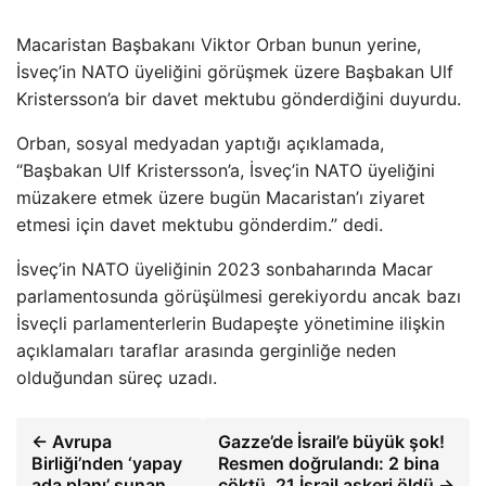
Macaristan Başbakanı Viktor Orban bunun yerine,
İsveç’in NATO üyeliğini görüşmek üzere Başbakan Ulf
Kristersson’a bir davet mektubu gönderdiğini duyurdu.
Orban, sosyal medyadan yaptığı açıklamada,
“Başbakan Ulf Kristersson’a, İsveç’in NATO üyeliğini
müzakere etmek üzere bugün Macaristan’ı ziyaret
etmesi için davet mektubu gönderdim.” dedi.
İsveç’in NATO üyeliğinin 2023 sonbaharında Macar
parlamentosunda görüşülmesi gerekiyordu ancak bazı
İsveçli parlamenterlerin Budapeşte yönetimine ilişkin
açıklamaları taraflar arasında gerginliğe neden
olduğundan süreç uzadı.
← Avrupa
Gazze’de İsrail’e büyük şok!
Birliği’nden ‘yapay
Resmen doğrulandı: 2 bina
ada planı’ sunan
çöktü, 21 İsrail askeri öldü →