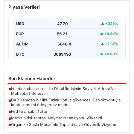
DAP Yapı’dan bir ilk! Emlak Konut
Piyasa Verileri
güvencesi Dap vizyonuyla kendi
kendini ödeyen ev modeli
USD
47.70
▲ +0.15%
EUR
55.21
▲ +0.34%
ALTIN
6646.4
▲ +2.37%
BTC
3089493
▲ +0.80%
Son Eklenen Haberler
Kelebek chat adresi İle Dijital İletişimin Seviyeli Adresi Ve
■
Muhabbet Deneyimi
DAP Yapı’dan bir ilk! Emlak Konut güvencesi Dap vizyonuyla
■
kendi kendini ödeyen ev modeli
Fed faizi sabit tuttu
■
Maçın bitişi sonrası Neymar’ın tansiyonu yükseldi
■
Organize Suçla Mücadele Toplantısı ve Güvenlik Vizyonu
■