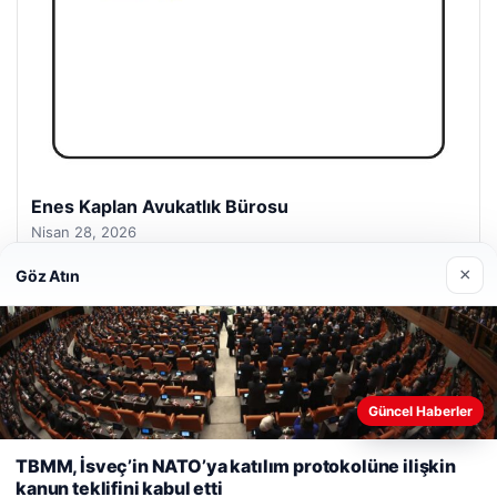
Enes Kaplan Avukatlık Bürosu
Nisan 28, 2026
×
Göz Atın
© 2026 Yurt Gazete
Güncel Haberler
Web sitemizi nasıl kullandığınızı daha iyi anlayabilmek,
lemagrup.com.tr
deneyiminizi kişiselleştirmek ve geliştirmek amacıyla çerezler
TBMM, İsveç’in NATO’ya katılım protokolüne ilişkin
etcio
kullanıyoruz.
Çerez Politikamız
kanun teklifini kabul etti