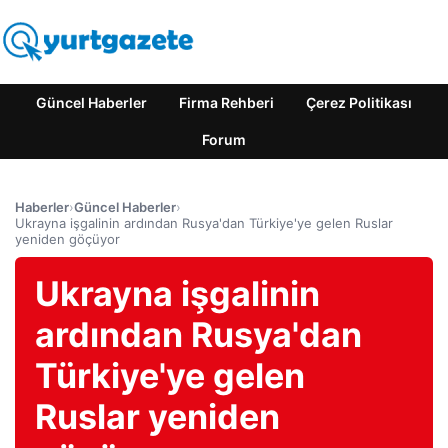
Güncel Haberler
Firma Rehberi
Çerez Politikası
Forum
Haberler
›
Güncel Haberler
›
Ukrayna işgalinin ardından Rusya'dan Türkiye'ye gelen Ruslar
yeniden göçüyor
Ukrayna işgalinin
ardından Rusya'dan
Türkiye'ye gelen
Ruslar yeniden