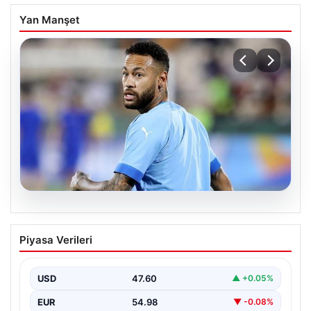
Yan Manşet
06.08.2026
Maçın bitişi sonrası Neymar’ın
Piyasa Verileri
tansiyonu yükseldi
Karşılaşmanın bitiş düdüğünün ardından saha kenarında
gergin anlar yaşandı. Tribünlerin coşkusu ve sahadaki
USD
47.60
▲ +0.05%
yüksek…
EUR
54.98
▼ -0.08%