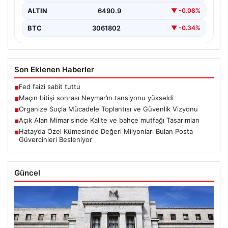
ALTIN
6490.9
▼ -0.08%
BTC
3061802
▼ -0.34%
Son Eklenen Haberler
Fed faizi sabit tuttu
■
Maçın bitişi sonrası Neymar’ın tansiyonu yükseldi
■
Organize Suçla Mücadele Toplantısı ve Güvenlik Vizyonu
■
Açık Alan Mimarisinde Kalite ve bahçe mutfağı Tasarımları
■
Hatay’da Özel Kümesinde Değeri Milyonları Bulan Posta
■
Güvercinleri Besleniyor
Güncel