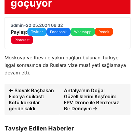
göçüyor
admin
•
22.05.2024 06:32
Paylaş:
Twitter
Facebook
WhatsApp
Reddit
Pinterest
Moskova ve Kiev ile yakın bağları bulunan Türkiye,
işgal sonrasında da Ruslara vize muafiyeti sağlamaya
devam etti.
← Slovak Başbakan
Antalya’nın Doğal
Fico'ya suikast:
Güzelliklerini Keşfedin:
Kötü korkular
FPV Drone ile Benzersiz
geride kaldı
Bir Deneyim →
Tavsiye Edilen Haberler