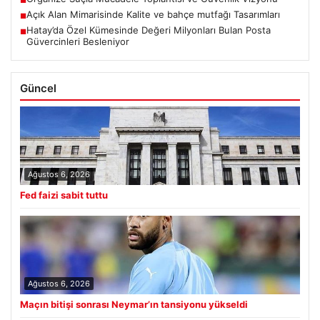
Açık Alan Mimarisinde Kalite ve bahçe mutfağı Tasarımları
■
Hatay’da Özel Kümesinde Değeri Milyonları Bulan Posta
■
Güvercinleri Besleniyor
Güncel
Ağustos 6, 2026
Fed faizi sabit tuttu
Ağustos 6, 2026
Maçın bitişi sonrası Neymar’ın tansiyonu yükseldi