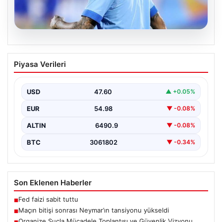
06.08.2026
Maçın bitişi sonrası Neymar’ın
Piyasa Verileri
tansiyonu yükseldi
Karşılaşmanın bitiş düdüğünün ardından saha kenarında
gergin anlar yaşandı. Tribünlerin coşkusu ve sahadaki
USD
47.60
▲ +0.05%
yüksek…
EUR
54.98
▼ -0.08%
ALTIN
6490.9
▼ -0.08%
BTC
3061802
▼ -0.34%
Son Eklenen Haberler
Fed faizi sabit tuttu
■
Maçın bitişi sonrası Neymar’ın tansiyonu yükseldi
■
Organize Suçla Mücadele Toplantısı ve Güvenlik Vizyonu
■