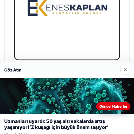
×
Göz Atın
Enes Kaplan Avukatlık Bürosu
Nisan 28, 2026
Güncel Haberler
Web sitemizi nasıl kullandığınızı daha iyi anlayabilmek,
deneyiminizi kişiselleştirmek ve geliştirmek amacıyla çerezler
Uzmanları uyardı: 50 yaş altı vakalarda artış
kullanıyoruz.
Çerez Politikamız
yaşanıyor! ‘Z kuşağı için büyük önem taşıyor’
© 2026 Yurt Gazete
Reddet
Kabul Et