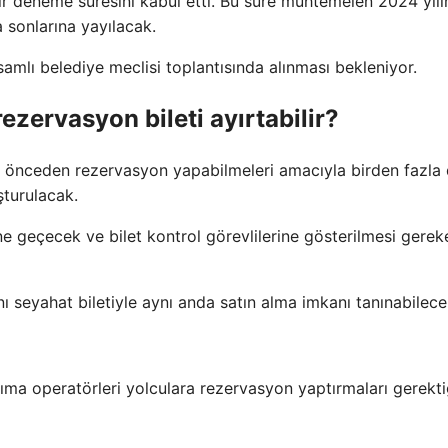
ir deneme süresini kabul etti. Bu süre muhtemelen 2024 yılı
a sonlarına yayılacak.
samlı belediye meclisi toplantısında alınması bekleniyor.
rezervasyon bileti ayırtabilir?
in önceden rezervasyon yapabilmeleri amacıyla birden fazla 
şturulacak.
e geçecek ve bilet kontrol görevlilerine gösterilmesi gerek
ını seyahat biletiyle aynı anda satın alma imkanı tanınabilece
ma operatörleri yolculara rezervasyon yaptırmaları gerekti