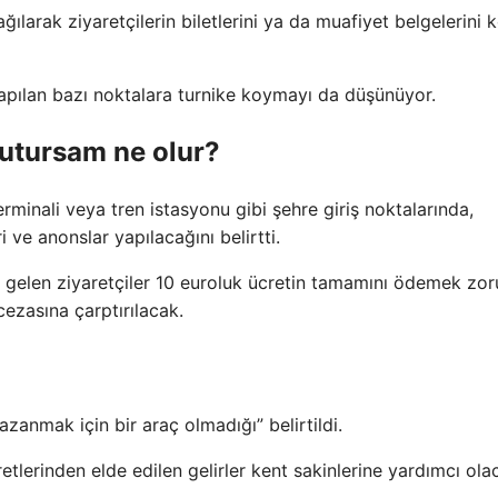
ağılarak ziyaretçilerin biletlerini ya da muafiyet belgelerini 
ş yapılan bazı noktalara turnike koymayı da düşünüyor.
nutursam ne olur?
rminali veya tren istasyonu gibi şehre giriş noktalarında,
ri ve anonslar yapılacağını belirtti.
len ziyaretçiler 10 euroluk ücretin tamamını ödemek zo
ezasına çarptırılacak.
zanmak için bir araç olmadığı” belirtildi.
retlerinden elde edilen gelirler kent sakinlerine yardımcı ola