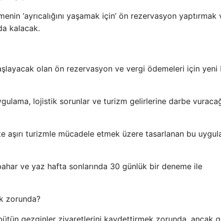
rmenin ‘ayrıcalığını yaşamak için’ ön rezervasyon yaptırmak 
da kalacak.
n başlayacak olan ön rezervasyon ve vergi ödemeleri için yeni 
lama, lojistik sorunlar ve turizm gelirlerine darbe vuraca
ntte aşırı turizmle mücadele etmek üzere tasarlanan bu uygu
bahar ve yaz hafta sonlarında 30 günlük bir deneme ile
ak zorunda?
 bütün gezginler ziyaretlerini kaydettirmek zorunda, ancak 