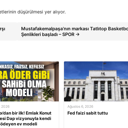
lerinin düşürülmesi yer alıyor.
rşı
Mustafakemalpaşa’nın markası Tatlıtop Basketbo
Şenlikleri başladı – SPOR →
, 2026
Ağustos 6, 2026
ı’dan bir ilk! Emlak Konut
Fed faizi sabit tuttu
si Dap vizyonuyla kendi
 ödeyen ev modeli