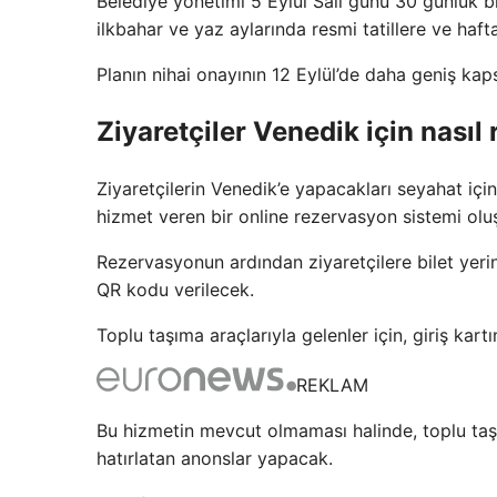
Belediye yönetimi 5 Eylül Salı günü 30 günlük b
ilkbahar ve yaz aylarında resmi tatillere ve haft
Planın nihai onayının 12 Eylül’de daha geniş kap
Ziyaretçiler Venedik için nasıl 
Ziyaretçilerin Venedik’e yapacakları seyahat iç
hizmet veren bir online rezervasyon sistemi olu
Rezervasyonun ardından ziyaretçilere bilet yerin
QR kodu verilecek.
Toplu taşıma araçlarıyla gelenler için, giriş kart
REKLAM
Bu hizmetin mevcut olmaması halinde, toplu taşı
hatırlatan anonslar yapacak.