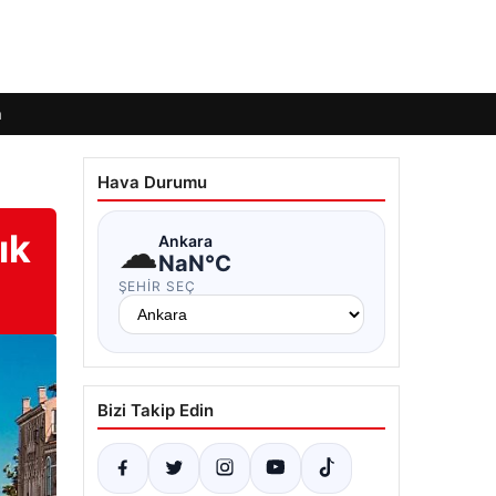
m
Hava Durumu
ık
☁
Ankara
NaN°C
ŞEHIR SEÇ
Bizi Takip Edin