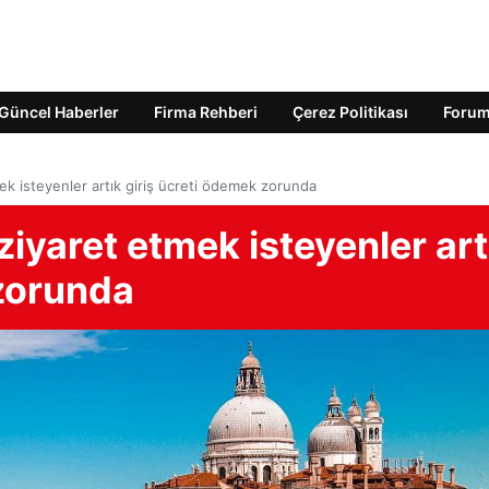
Güncel Haberler
Firma Rehberi
Çerez Politikası
Foru
mek isteyenler artık giriş ücreti ödemek zorunda
ziyaret etmek isteyenler art
 zorunda