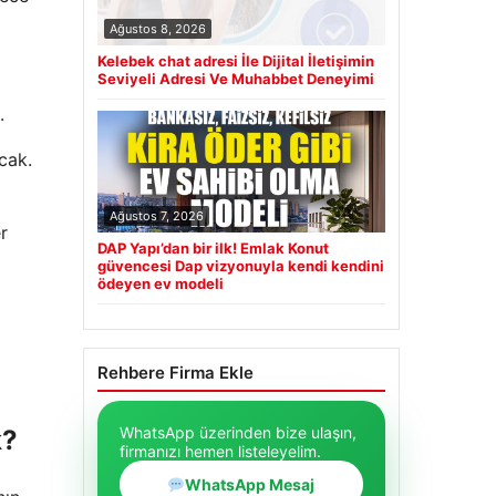
Ağustos 8, 2026
Kelebek chat adresi İle Dijital İletişimin
Seviyeli Adresi Ve Muhabbet Deneyimi
k.
cak.
Ağustos 7, 2026
r
DAP Yapı’dan bir ilk! Emlak Konut
güvencesi Dap vizyonuyla kendi kendini
ödeyen ev modeli
Rehbere Firma Ekle
WhatsApp üzerinden bize ulaşın,
k?
firmanızı hemen listeleyelim.
WhatsApp Mesaj