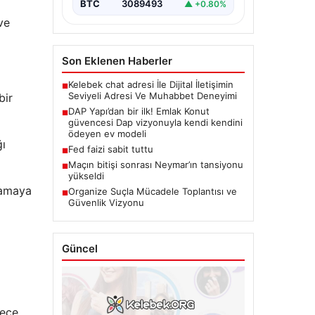
BTC
3089493
▲ +0.80%
ve
Son Eklenen Haberler
Kelebek chat adresi İle Dijital İletişimin
■
Seviyeli Adresi Ve Muhabbet Deneyimi
bir
DAP Yapı’dan bir ilk! Emlak Konut
■
güvencesi Dap vizyonuyla kendi kendini
ödeyen ev modeli
ğı
Fed faizi sabit tuttu
■
Maçın bitişi sonrası Neymar’ın tansiyonu
■
yükseldi
lamaya
Organize Suçla Mücadele Toplantısı ve
■
Güvenlik Vizyonu
Güncel
gece