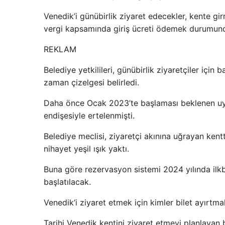
Venedik’i günübirlik ziyaret edecekler, kente gi
vergi kapsamında giriş ücreti ödemek durumun
REKLAM
Belediye yetkilileri, günübirlik ziyaretçiler içi
zaman çizelgesi belirledi.
Daha önce Ocak 2023’te başlaması beklenen uygu
endişesiyle ertelenmişti.
Belediye meclisi, ziyaretçi akınına uğrayan ke
nihayet yeşil ışık yaktı.
Buna göre rezervasyon sistemi 2024 yılında ilk
başlatılacak.
Venedik’i ziyaret etmek için kimler bilet ayırtm
Tarihi Venedik kentini ziyaret etmeyi planlayan