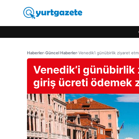
Haberler
›
Güncel Haberler
›
Venedik’i günübirlik ziyaret et
Venedik’i günübirlik 
giriş ücreti ödemek