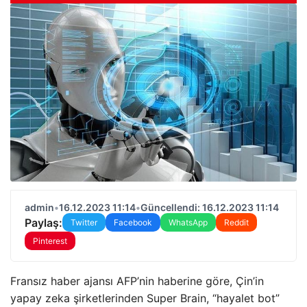
admin
•
16.12.2023 11:14
•
Güncellendi: 16.12.2023 11:14
Paylaş:
Twitter
Facebook
WhatsApp
Reddit
Pinterest
Fransız haber ajansı AFP’nin haberine göre, Çin’in
yapay zeka şirketlerinden Super Brain, “hayalet bot”