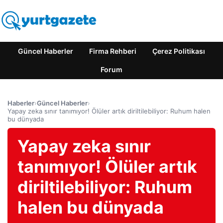
Güncel Haberler
Firma Rehberi
Çerez Politikası
Forum
Haberler
›
Güncel Haberler
›
Yapay zeka sınır tanımıyor! Ölüler artık diriltilebiliyor: Ruhum halen
bu dünyada
Yapay zeka sınır
tanımıyor! Ölüler artık
diriltilebiliyor: Ruhum
halen bu dünyada