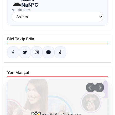
☁
NaN°C
ŞEHIR SEÇ
Bizi Takip Edin
Yan Manşet