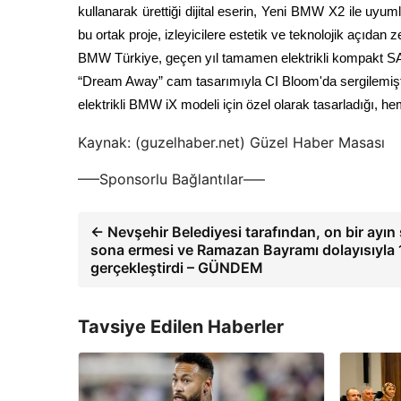
kullanarak ürettiği dijital eserin, Yeni BMW X2 ile uyu
bu ortak proje, izleyicilere estetik ve teknolojik açıda
BMW Türkiye, geçen yıl tamamen elektrikli kompakt SAV
“Dream Away” cam tasarımıyla CI Bloom'da sergilemişti.
elektrikli BMW iX modeli için özel olarak tasarladığı, he
Kaynak: (guzelhaber.net) Güzel Haber Masası
—–Sponsorlu Bağlantılar—–
← Nevşehir Belediyesi tarafından, on bir ayın
sona ermesi ve Ramazan Bayramı dolayısıyla 1
gerçekleştirdi – GÜNDEM
Tavsiye Edilen Haberler