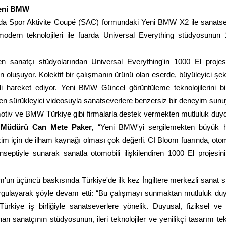
Yeni BMW
a Spor Aktivite Coupé (SAC) formundaki Yeni BMW X2 ile sanatse
odern teknolojileri ile fuarda Universal Everything stüdyosunun
 sanatçı stüdyolarından Universal Everything'in 1000 El projes
n oluşuyor. Kolektif bir çalışmanın ürünü olan eserde, büyüleyici şekil
i hareket ediyor.
Yeni BMW
Güncel görüntüleme teknolojilerini bi
ken sürükleyici videosuyla sanatseverlere benzersiz bir deneyim sunu
iv ve BMW Türkiye gibi firmalarla destek vermekten mutluluk duyd
Müdürü Can Mete Paker,
“Yeni BMW'yi sergilemekten büyük 
 için de ilham kaynağı olması çok değerli. CI Bloom fuarında, otom
ptiyle sunarak sanatla otomobili ilişkilendiren 1000 El projesin
m'un üçüncü baskısında Türkiye'de ilk kez İngiltere merkezli sanat 
vurgulayarak şöyle devam etti: “Bu çalışmayı sunmaktan mutluluk du
ye iş birliğiyle sanatseverlere yönelik. Duyusal, fiziksel ve z
 sanatçının stüdyosunun, ileri teknolojiler ve yenilikçi tasarım tekn