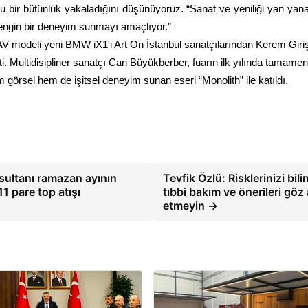
mlu bir bütünlük yakaladığını düşünüyoruz. “Sanat ve yeniliği yan yana
n zengin bir deneyim sunmayı amaçlıyor.”
 modeli yeni BMW iX1'i Art On İstanbul sanatçılarından Kerem Giriş
 Multidisipliner sanatçı Can Büyükberber, fuarın ilk yılında tamamen
m görsel hem de işitsel deneyim sunan eseri “Monolith” ile katıldı.
 sultanı ramazan ayının
Tevfik Özlü: Risklerinizi bilin
1 pare top atışı
tıbbi bakım ve önerileri göz 
etmeyin →