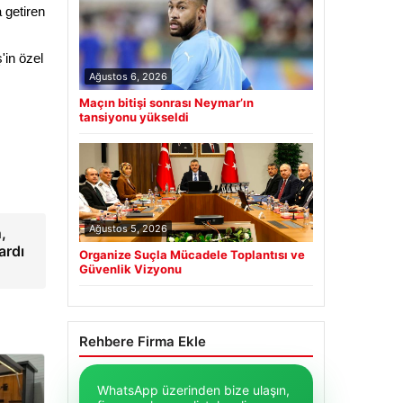
 getiren
'in özel
Ağustos 6, 2026
Maçın bitişi sonrası Neymar’ın
tansiyonu yükseldi
Ağustos 5, 2026
,
ardı
Organize Suçla Mücadele Toplantısı ve
Güvenlik Vizyonu
Rehbere Firma Ekle
WhatsApp üzerinden bize ulaşın,