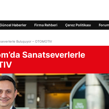
Güncel Haberler
Firma Rehberi
Çerez Politikası
Foru
tseverlerle Buluşuyor – OTOMOTIV
m’da Sanatseverlerle
TIV