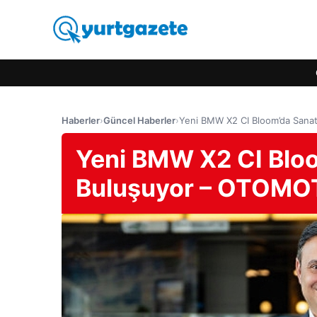
Haberler
›
Güncel Haberler
›
Yeni BMW X2 CI Bloom’da Sana
Yeni BMW X2 CI Bloo
Buluşuyor – OTOMO