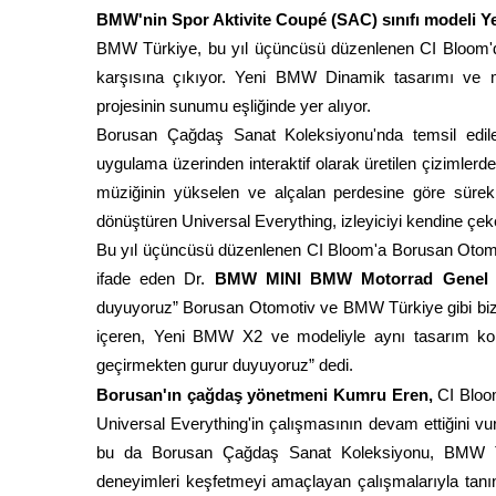
BMW'nin Spor Aktivite Coupé (SAC) sınıfı modeli 
BMW Türkiye, bu yıl üçüncüsü düzenlenen CI Bloom'd
karşısına çıkıyor. Yeni BMW
Dinamik tasarımı ve m
projesinin sunumu eşliğinde yer alıyor.
Borusan Çağdaş Sanat Koleksiyonu'nda temsil edilen
uygulama üzerinden interaktif olarak üretilen çizimlerde
müziğinin yükselen ve alçalan perdesine göre sürekl
dönüştüren Universal Everything, izleyiciyi kendine çe
Bu yıl üçüncüsü düzenlenen CI Bloom'a Borusan Otomot
ifade eden Dr.
BMW MINI BMW Motorrad Genel 
duyuyoruz” Borusan Otomotiv ve BMW Türkiye gibi bizim
içeren, Yeni BMW X2 ve modeliyle aynı tasarım konse
geçirmekten gurur duyuyoruz” dedi.
Borusan'ın çağdaş yönetmeni Kumru Eren,
CI Bloo
Universal Everything'in çalışmasının devam ettiğini 
bu da Borusan Çağdaş Sanat Koleksiyonu, BMW Türki
deneyimleri keşfetmeyi amaçlayan çalışmalarıyla tanınan