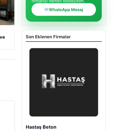
firmanızı hemen listeleyelim.
WhatsApp Mesaj
Son Eklenen Firmalar
 ve
Enes Kaplan Avukatlık Bürosu